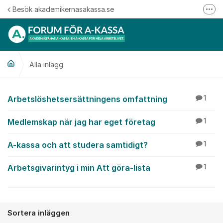
Hoppa till innehåll
Besök akademikernasakassa.se
Fler
08-412 33 00
Mitt medlemskap
Alla inlägg
Följ oss på Linkedin
Följ oss på Instagram
Alla inlägg
Arbetslöshetsersättningens omfattning
1
Medlemskap när jag har eget företag
1
A-kassa och att studera samtidigt?
1
Arbetsgivarintyg i min Att göra-lista
1
Sortera inläggen