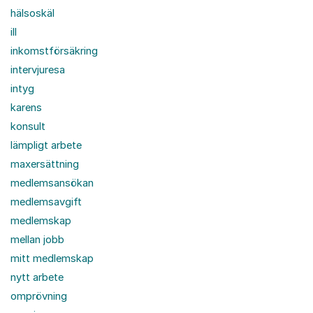
hälsoskäl
ill
inkomstförsäkring
intervjuresa
intyg
karens
konsult
lämpligt arbete
maxersättning
medlemsansökan
medlemsavgift
medlemskap
mellan jobb
mitt medlemskap
nytt arbete
omprövning