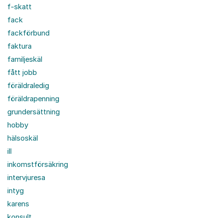
f-skatt
fack
fackförbund
faktura
familjeskäl
fått jobb
föräldraledig
föräldrapenning
grundersättning
hobby
hälsoskäl
ill
inkomstförsäkring
intervjuresa
intyg
karens
konsult