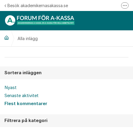
Hoppa till innehåll
Besök akademikernasakassa.se
Fler
08-412 33 00
Mitt medlemskap
Alla inlägg
Följ oss på Linkedin
Följ oss på Instagram
Alla inlägg
Sortera inläggen
Nyast
Senaste aktivitet
Flest kommentarer
Filtrera på kategori