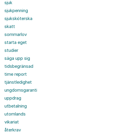
sjuk
sjukpenning
sjuksköterska
skatt
sommarlov
starta eget
studier
säga upp sig
tidsbegränsad
time report
tjänstledighet
ungdomsgaranti
uppdrag
utbetalning
utomlands
vikariat
återkrav