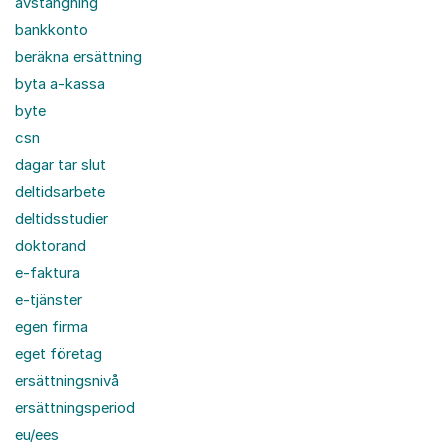
avstängning
bankkonto
beräkna ersättning
byta a-kassa
byte
csn
dagar tar slut
deltidsarbete
deltidsstudier
doktorand
e-faktura
e-tjänster
egen firma
eget företag
ersättningsnivå
ersättningsperiod
eu/ees