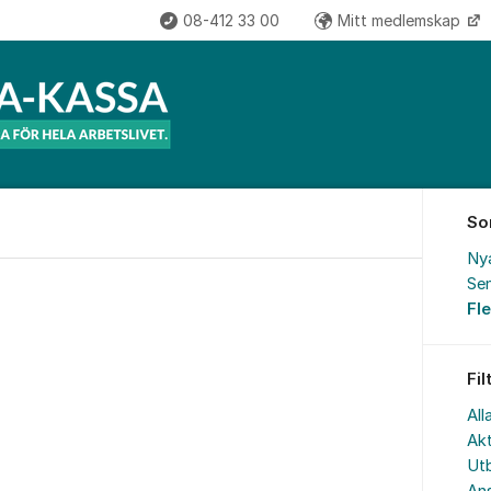
08-412 33 00
Mitt medlemskap
So
Ny
Sen
Fl
Fil
All
Akt
Utb