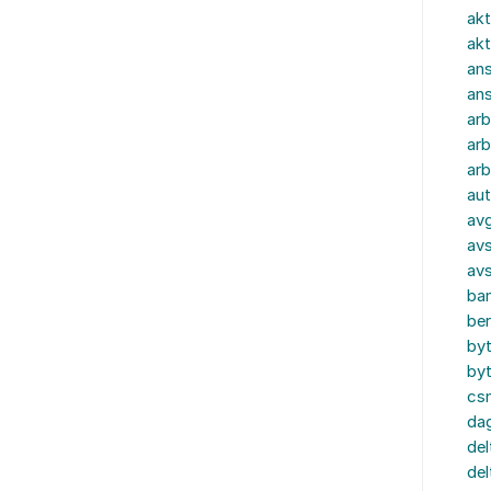
akt
akt
ans
an
ar
arb
arb
aut
av
avs
av
ba
ber
by
by
cs
dag
del
del