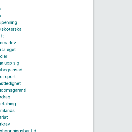
k
k
kpenning
ksköterska
tt
mmarlov
rta eget
dier
a upp sig
dsbegränsad
e report
nstledighet
gdomsgaranti
pdrag
etalning
omlands
ariat
rkrav
rhoppningsbar tid