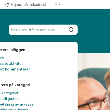
Följ oss på Linkedin
Fler supportlänkar
Följ oss på Instagram
Sök bland alla inlägg
Sök
rtera inläggen
ast
aste aktivitet
est kommentarer
trera på kategori
a kategorier
uellt just nu
etalning av a-kassa