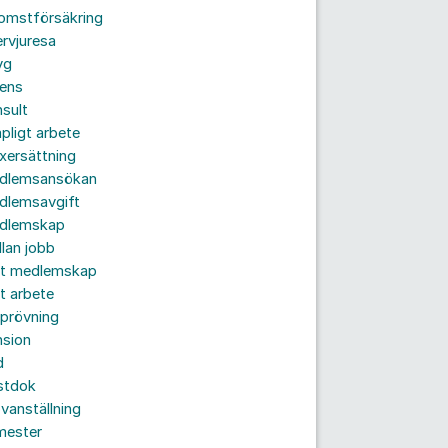
komstförsäkring
ervjuresa
yg
rens
sult
pligt arbete
xersättning
dlemsansökan
dlemsavgift
dlemskap
lan jobb
tt medlemskap
t arbete
prövning
nsion
d
stdok
vanställning
mester