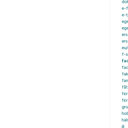
do
e-f
e-t
ege
ege
ers
ers
eu/
f-s
fa
fa
fak
fam
fåt
för
för
gru
ho
häl
ill