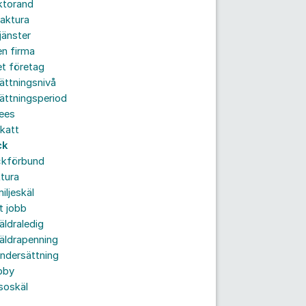
ktorand
aktura
jänster
n firma
t företag
ättningsnivå
ättningsperiod
ees
katt
ck
ckförbund
tura
iljeskäl
t jobb
äldraledig
äldrapenning
ndersättning
bby
soskäl