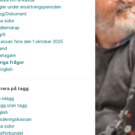
söka om a-kassa
ler under ersättningsperioden
tyg/Dokument
a sidor
dlemskap
ift
assan före den 1 oktober 2025
land
retagare
riga frågor
English
trera på tagg
a inlägg
ägg utan tagg
lish
rsäkringskassan
a sidor
rdförbundet