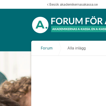
Hoppa till innehåll
Besök akademikernasakassa.se
Forum
Alla inlägg
Alla inlägg