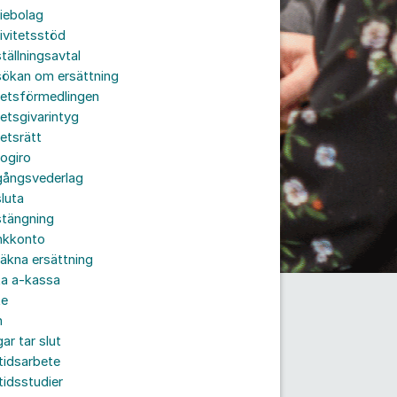
iebolag
ivitetsstöd
tällningsavtal
sökan om ersättning
betsförmedlingen
etsgivarintyg
etsrätt
ogiro
gångsvederlag
luta
stängning
nkkonto
äkna ersättning
ta a-kassa
te
n
ar tar slut
tidsarbete
tidsstudier