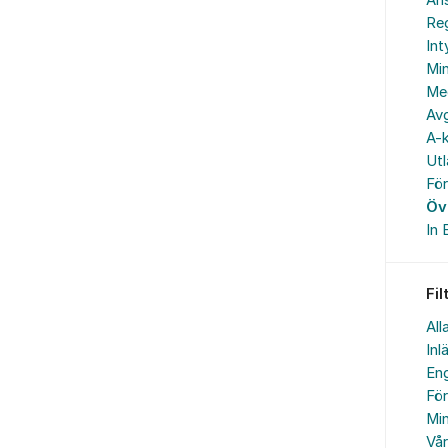
An
Reg
In
Min
Me
Avg
A-k
Ut
Fö
Öv
In 
Fil
All
Inl
Eng
Fö
Min
Vå