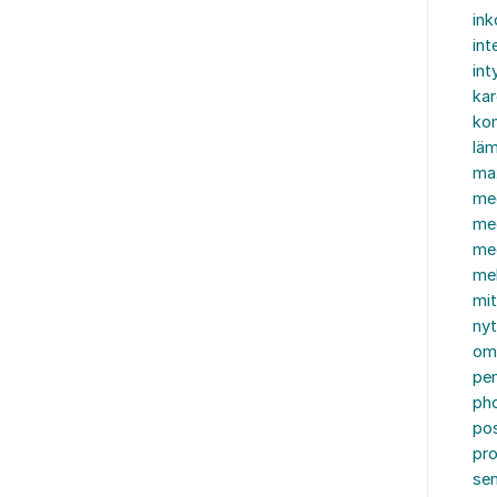
in
int
int
ka
kon
läm
ma
me
me
me
mel
mi
nyt
om
pe
ph
po
pro
se