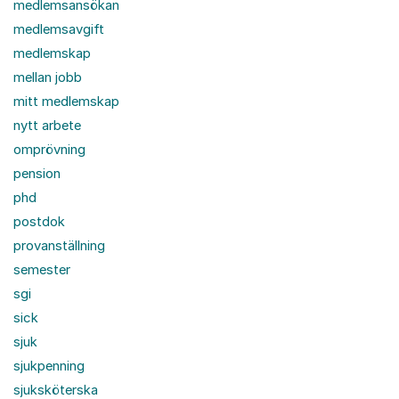
medlemsansökan
medlemsavgift
medlemskap
mellan jobb
mitt medlemskap
nytt arbete
omprövning
pension
phd
postdok
provanställning
semester
sgi
sick
sjuk
sjukpenning
sjuksköterska