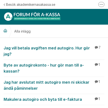
Hoppa till innehåll
Besök akademikernasakassa.se
Fler
08-412 33 00
Mitt medlemskap
Alla inlägg
Följ oss på Linkedin
Följ oss på Instagram
Alla inlägg
Jag vill betala avgiften med autogiro. Hur gör
7
jag?
Byte av autogirokonto - hur gör man till a-
1
kassan?
Jag har avslutat mitt autogiro men ni skickar
1
ändå påminnelser
Makulera autogiro och byta till e-faktura
1