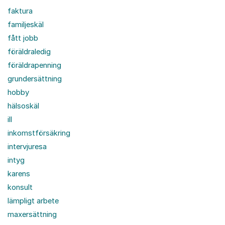
faktura
familjeskäl
fått jobb
föräldraledig
föräldrapenning
grundersättning
hobby
hälsoskäl
ill
inkomstförsäkring
intervjuresa
intyg
karens
konsult
lämpligt arbete
maxersättning