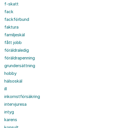
f-skatt
fack
fackförbund
faktura
familjeskäl
fått jobb
föräldraledig
föräldrapenning
grundersättning
hobby
hälsoskäl
ill
inkomstförsäkring
intervjuresa
intyg
karens
konsult