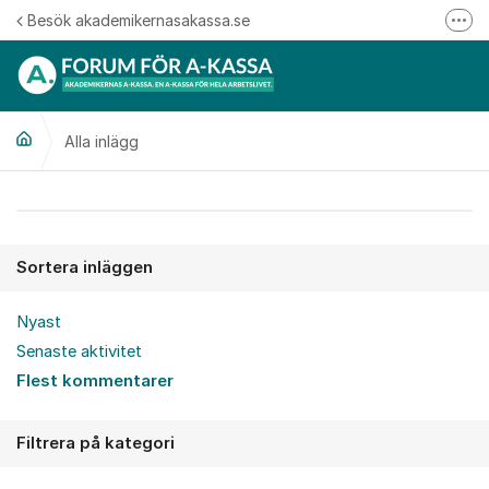
Hoppa till innehåll
Besök akademikernasakassa.se
Fler
08-412 33 00
Mitt medlemskap
Alla inlägg
Följ oss på Linkedin
Följ oss på Instagram
Alla inlägg
Sortera inläggen
Nyast
Senaste aktivitet
Flest kommentarer
Filtrera på kategori