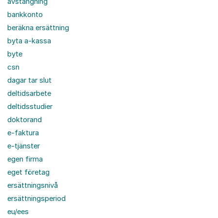
avstängning
bankkonto
beräkna ersättning
byta a-kassa
byte
csn
dagar tar slut
deltidsarbete
deltidsstudier
doktorand
e-faktura
e-tjänster
egen firma
eget företag
ersättningsnivå
ersättningsperiod
eu/ees