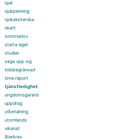
sjuk
sjukpenning
sjuksköterska
skatt
sommarlov
starta eget
studier
säga upp sig
tidsbegränsad
time report
tjänstledighet
ungdomsgaranti
uppdrag
utbetalning
utomlands
vikariat
återkrav