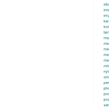
in
int
int
ka
kon
läm
ma
me
me
me
mel
mi
nyt
om
pe
ph
po
pro
se