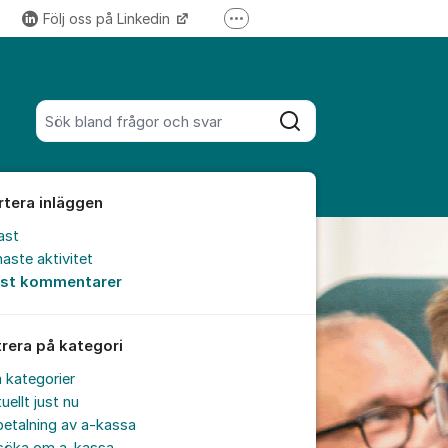
Följ oss på Linkedin
Fler supportlänkar
Följ oss på Instagram
Sök bland alla inlägg
Sök
rtera inläggen
ast
aste aktivitet
est kommentarer
trera på kategori
a kategorier
uellt just nu
etalning av a-kassa