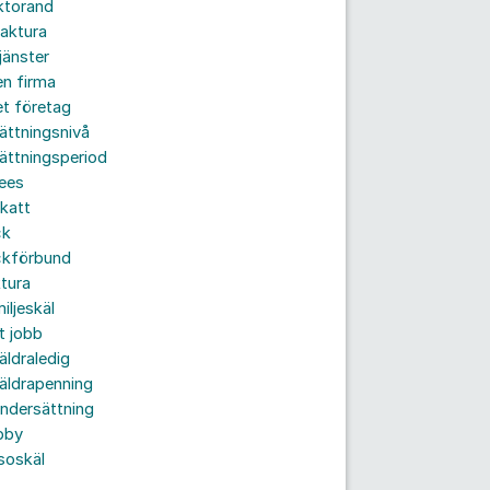
ktorand
aktura
jänster
n firma
t företag
ättningsnivå
ättningsperiod
ees
katt
ck
ckförbund
tura
iljeskäl
t jobb
äldraledig
äldrapenning
ndersättning
bby
soskäl