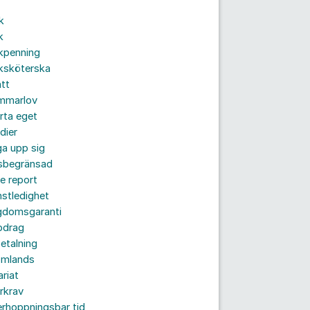
k
k
kpenning
ksköterska
tt
mmarlov
rta eget
dier
a upp sig
dsbegränsad
e report
nstledighet
gdomsgaranti
pdrag
etalning
omlands
ariat
rkrav
rhoppningsbar tid