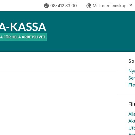
08-412 33 00
Mitt medlemskap
So
Ny
Sen
Fl
Fil
All
Akt
Utb