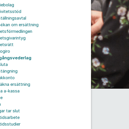
iebolag
ivitetsstöd
tällningsavtal
sökan om ersättning
betsförmedlingen
etsgivarintyg
etsrätt
ogiro
gångsvederlag
luta
stängning
nkkonto
äkna ersättning
ta a-kassa
te
n
ar tar slut
tidsarbete
tidsstudier