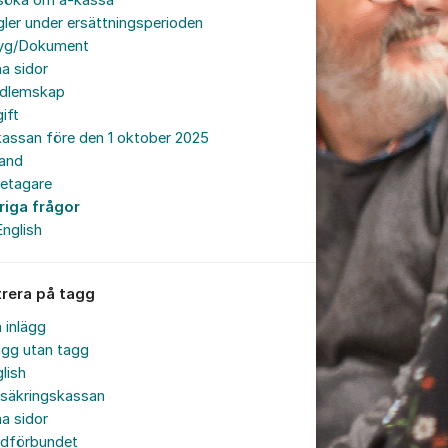
söka om a-kassa
ler under ersättningsperioden
tyg/Dokument
a sidor
dlemskap
ift
assan före den 1 oktober 2025
land
retagare
riga frågor
English
trera på tagg
a inlägg
ägg utan tagg
lish
rsäkringskassan
a sidor
rdförbundet