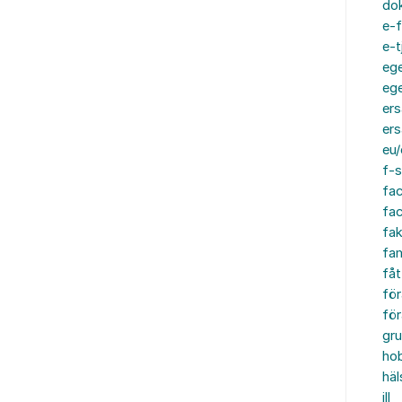
do
e-f
e-t
ege
ege
ers
ers
eu/
f-s
fa
fa
fak
fam
fåt
för
för
gru
ho
häl
ill