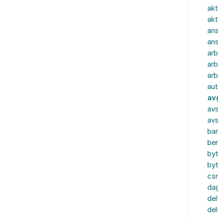
akt
akt
ans
an
ar
arb
arb
aut
av
avs
av
ba
ber
by
by
cs
dag
del
del