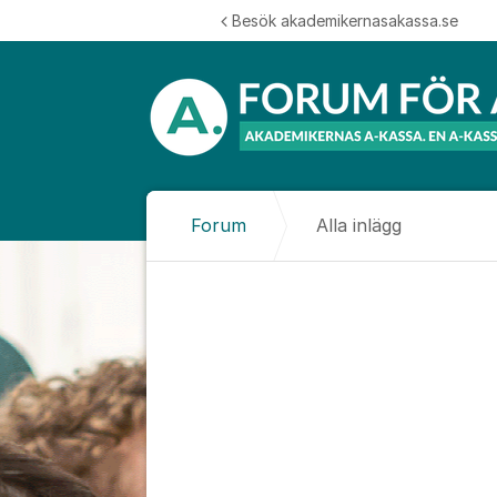
Hoppa till innehåll
Besök akademikernasakassa.se
Forum
Alla inlägg
Alla inlägg