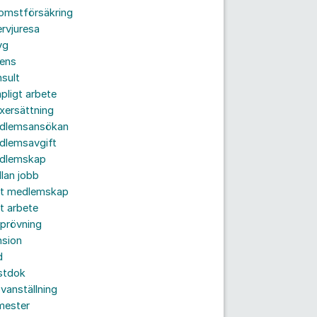
komstförsäkring
ervjuresa
yg
rens
sult
pligt arbete
xersättning
dlemsansökan
dlemsavgift
dlemskap
lan jobb
tt medlemskap
t arbete
prövning
nsion
d
stdok
vanställning
mester