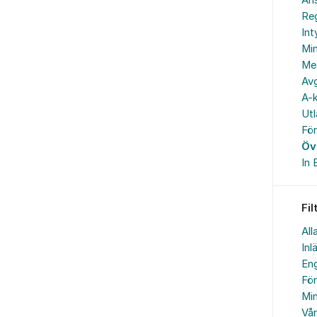
An
Reg
In
Min
Me
Avg
A-k
Ut
Fö
Öv
In 
Fil
All
Inl
Eng
Fö
Min
Vå