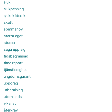
sjuk
sjukpenning
sjuksköterska
skatt
sommarlov
starta eget
studier
säga upp sig
tidsbegränsad
time report
tjänstledighet
ungdomsgaranti
uppdrag
utbetalning
utomlands
vikariat
återkrav