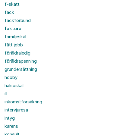
f-skatt
fack
fackförbund
faktura
familjeskäl
fått jobb
föräldraledig
föräldrapenning
grundersättning
hobby
hälsoskäl
ill
inkomstförsäkring
intervjuresa
intyg
karens
konsult