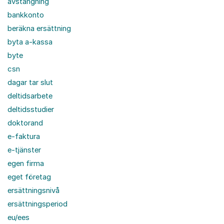
avstängning
bankkonto
beräkna ersättning
byta a-kassa
byte
csn
dagar tar slut
deltidsarbete
deltidsstudier
doktorand
e-faktura
e-tjänster
egen firma
eget företag
ersättningsnivå
ersättningsperiod
eu/ees