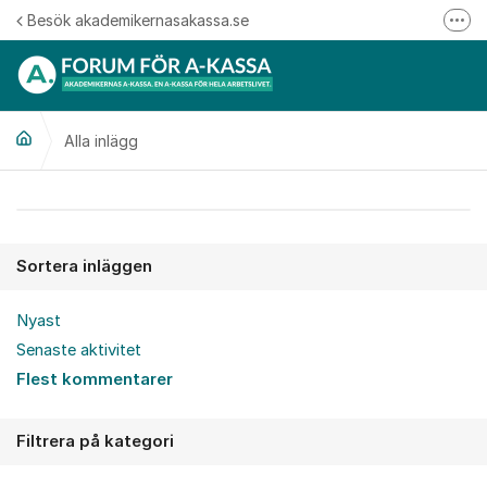
Hoppa till innehåll
Besök akademikernasakassa.se
Fler
08-412 33 00
Mitt medlemskap
Alla inlägg
Följ oss på Linkedin
Följ oss på Instagram
Alla inlägg
Sortera inläggen
Nyast
Senaste aktivitet
Flest kommentarer
Filtrera på kategori