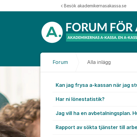
Hoppa till innehåll
Besök akademikernasakassa.se
Forum
Alla inlägg
Alla inlägg
Kan jag frysa a-kassan när jag s
Har ni lönestatistik?
Jag vill ha en avbetalningsplan. H
Rapport av sökta tjänster till ar