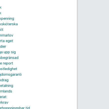
k
k
kpenning
ksköterska
tt
mmarlov
rta eget
dier
a upp sig
dsbegränsad
e report
nstledighet
gdomsgaranti
pdrag
etalning
omlands
ariat
rkrav
rhoppningsbar tid