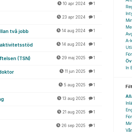
An
10 apr 2024
1
Reg
In
23 apr 2024
1
Min
Me
lan två jobb
14 aug 2024
1
Avg
A-k
aktivitetsstöd
14 aug 2024
1
Ut
Fö
ftelsen (TSN)
29 maj 2025
1
Öv
In 
doktor
11 jun 2025
1
5 aug 2025
1
Fil
All
ag
13 aug 2025
1
Inl
Eng
21 aug 2025
1
Fö
Min
26 sep 2025
1
Vå