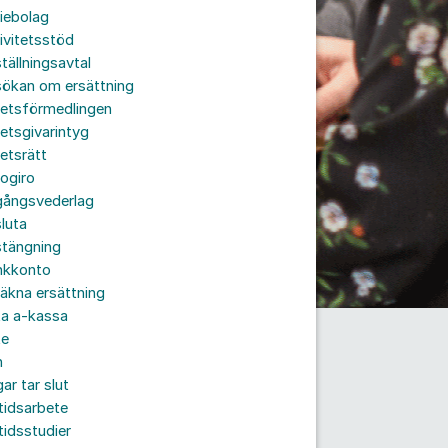
iebolag
ivitetsstöd
tällningsavtal
sökan om ersättning
betsförmedlingen
etsgivarintyg
etsrätt
ogiro
gångsvederlag
luta
stängning
nkkonto
äkna ersättning
ta a-kassa
te
n
ar tar slut
tidsarbete
tidsstudier