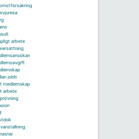
komstförsäkring
ervjuresa
yg
rens
sult
pligt arbete
xersättning
dlemsansökan
dlemsavgift
dlemskap
lan jobb
tt medlemskap
t arbete
prövning
nsion
d
stdok
vanställning
mester