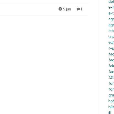
do
e-f
5 jun
1
e-t
ege
ege
ers
ers
eu/
f-s
fa
fa
fak
fam
fåt
för
för
gru
ho
häl
ill