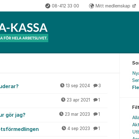
08-412 33 00
Mitt medlemskap
So
Ny
Sen
tuderar?
13 sep 2024
3
Fl
23 apr 2021
1
Fil
ur gör jag?
23 mar 2023
1
All
Akt
betsförmedlingen
4 sep 2023
1
Utb