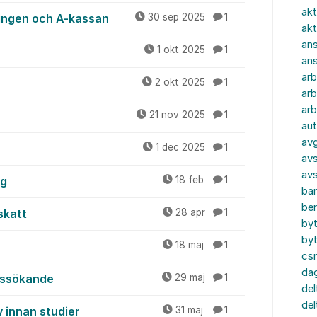
akt
ingen och A-kassan
30 sep 2025
1
akt
ans
1 okt 2025
1
an
ar
2 okt 2025
1
arb
arb
21 nov 2025
1
aut
av
1 dec 2025
1
avs
av
ng
18 feb
1
ba
ber
skatt
28 apr
1
by
by
18 maj
1
cs
dag
tssökande
29 maj
1
del
del
v innan studier
31 maj
1