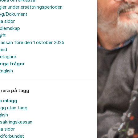
söka om a-kassa
ler under ersättningsperioden
tyg/Dokument
a sidor
dlemskap
ift
assan före den 1 oktober 2025
land
retagare
riga frågor
English
trera på tagg
a inlägg
ägg utan tagg
lish
rsäkringskassan
a sidor
rdförbundet