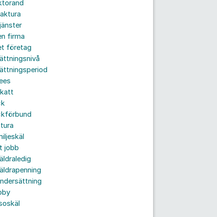
ktorand
aktura
jänster
n firma
t företag
ättningsnivå
ättningsperiod
ees
katt
ck
ckförbund
tura
iljeskäl
t jobb
äldraledig
äldrapenning
ndersättning
bby
soskäl