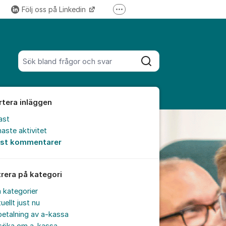
Följ oss på Linkedin
Fler supportlänkar
Följ oss på Instagram
Sök bland alla inlägg
Sök
rtera inläggen
ast
aste aktivitet
est kommentarer
trera på kategori
a kategorier
uellt just nu
etalning av a-kassa