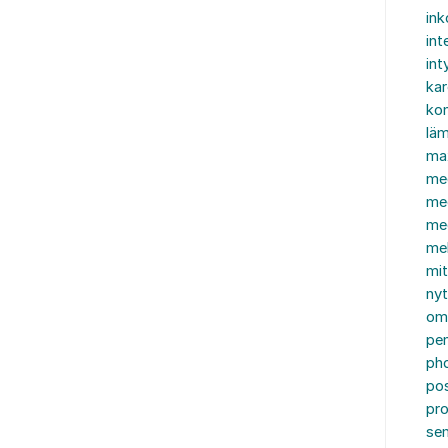
in
int
int
ka
kon
läm
ma
me
me
me
mel
mi
nyt
om
pe
ph
po
pro
se