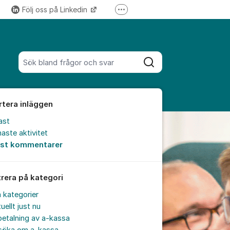
Följ oss på Linkedin
Fler supportlänkar
Följ oss på Instagram
Sök bland alla inlägg
Sök
rtera inläggen
ast
aste aktivitet
est kommentarer
trera på kategori
a kategorier
uellt just nu
etalning av a-kassa