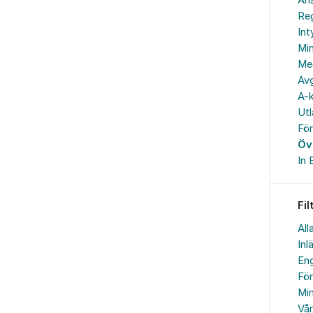
An
Reg
In
Min
Me
Avg
A-k
Ut
Fö
Öv
In 
Fil
All
Inl
Eng
Fö
Min
Vå