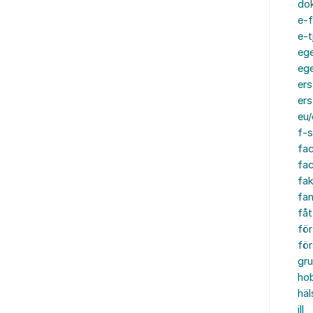
do
e-f
e-t
ege
ege
ers
ers
eu/
f-s
fa
fa
fak
fam
fåt
för
för
gru
ho
häl
ill