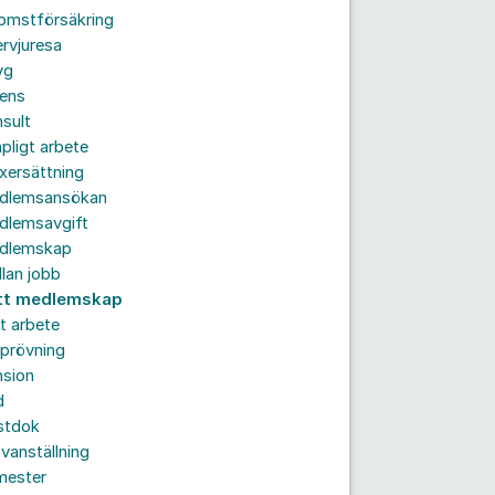
komstförsäkring
ervjuresa
yg
rens
sult
pligt arbete
xersättning
dlemsansökan
dlemsavgift
dlemskap
lan jobb
tt medlemskap
t arbete
prövning
nsion
d
stdok
vanställning
mester