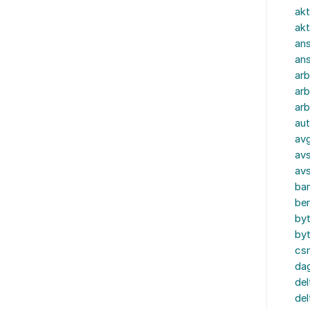
akt
akt
ans
an
ar
arb
arb
aut
av
avs
av
ba
ber
by
by
cs
dag
del
del