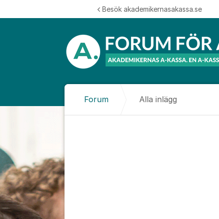
Hoppa till innehåll
Besök akademikernasakassa.se
Forum
Alla inlägg
Alla inlägg