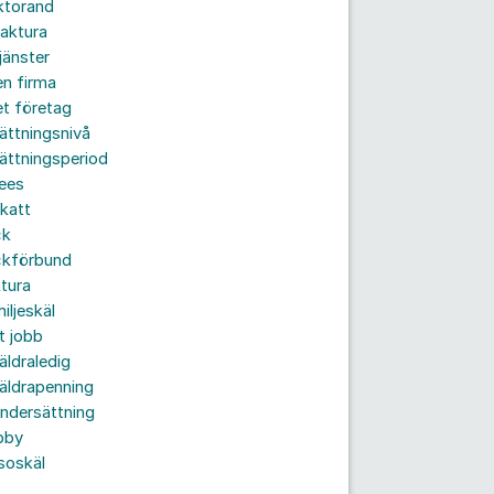
ktorand
aktura
jänster
n firma
t företag
ättningsnivå
ättningsperiod
ees
katt
ck
ckförbund
tura
iljeskäl
t jobb
äldraledig
äldrapenning
ndersättning
bby
soskäl