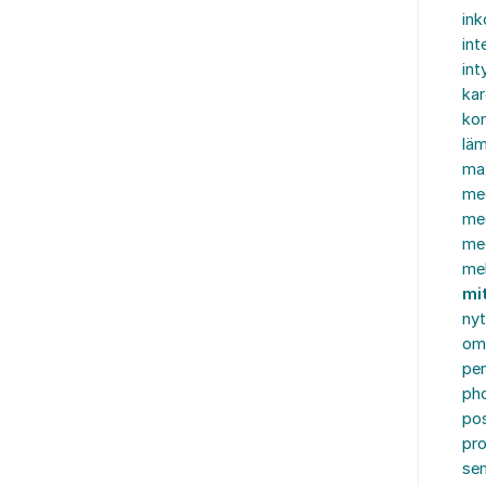
in
int
int
ka
kon
läm
ma
me
me
me
mel
mi
nyt
om
pe
ph
po
pro
se