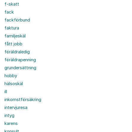
f-skatt
fack
fackförbund
faktura
familjeskäl
fått jobb
föräldraledig
föräldrapenning
grundersättning
hobby
hälsoskäl
ill
inkomstförsäkring
intervjuresa
intyg
karens
konsult