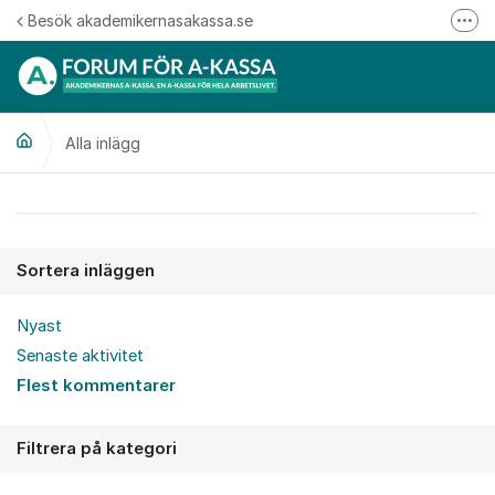
Hoppa till innehåll
Besök akademikernasakassa.se
Fler
08-412 33 00
Mitt medlemskap
Alla inlägg
Följ oss på Linkedin
Följ oss på Instagram
Alla inlägg
Sortera inläggen
Nyast
Senaste aktivitet
Flest kommentarer
Filtrera på kategori