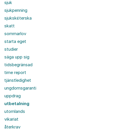
sjuk
sjukpenning
sjuksköterska
skatt
sommarlov
starta eget
studier
säga upp sig
tidsbegränsad
time report
tjänstledighet
ungdomsgaranti
uppdrag
utbetalning
utomlands
vikariat
återkrav