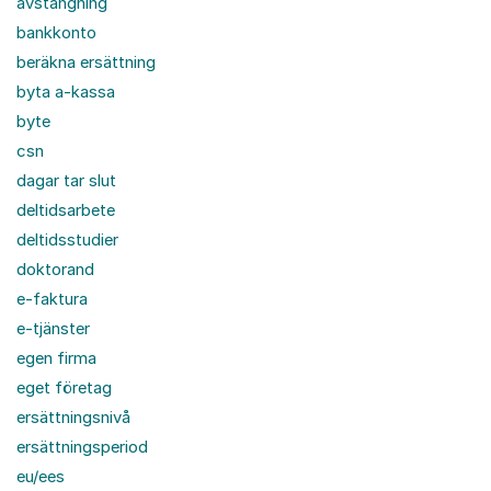
avstängning
bankkonto
beräkna ersättning
byta a-kassa
byte
csn
dagar tar slut
deltidsarbete
deltidsstudier
doktorand
e-faktura
e-tjänster
egen firma
eget företag
ersättningsnivå
ersättningsperiod
eu/ees