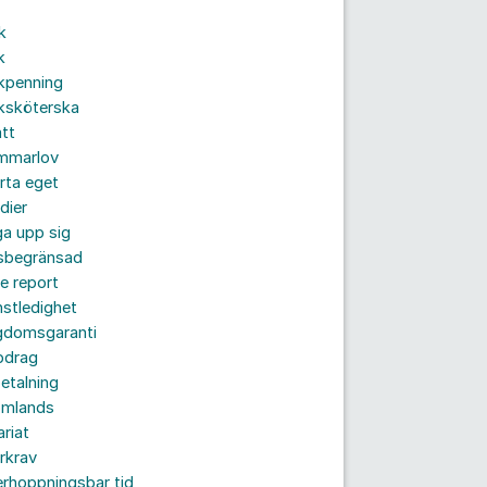
i
k
k
kpenning
ksköterska
tt
mmarlov
rta eget
dier
a upp sig
dsbegränsad
e report
nstledighet
gdomsgaranti
pdrag
etalning
omlands
ariat
rkrav
rhoppningsbar tid