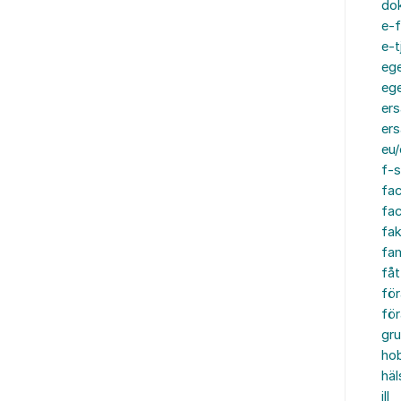
do
e-f
e-t
ege
ege
ers
ers
eu/
f-s
fa
fa
fak
fam
fåt
för
för
gru
ho
häl
ill