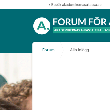
Hoppa till innehåll
Besök akademikernasakassa.se
Forum
Alla inlägg
Alla inlägg