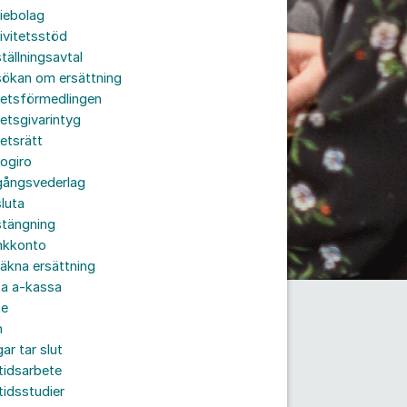
iebolag
ivitetsstöd
tällningsavtal
sökan om ersättning
betsförmedlingen
etsgivarintyg
etsrätt
ogiro
gångsvederlag
luta
stängning
nkkonto
äkna ersättning
ta a-kassa
te
n
ar tar slut
tidsarbete
tidsstudier