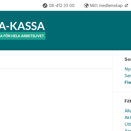
08-412 33 00
Mitt medlemskap
So
Ny
Sen
Fl
Fil
All
Akt
Utb