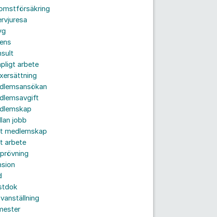
komstförsäkring
ervjuresa
yg
rens
sult
pligt arbete
xersättning
dlemsansökan
dlemsavgift
dlemskap
lan jobb
tt medlemskap
t arbete
prövning
nsion
d
stdok
vanställning
mester