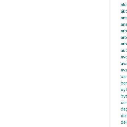
akt
akt
ans
an
ar
arb
arb
aut
av
avs
av
ba
ber
by
by
cs
dag
del
del