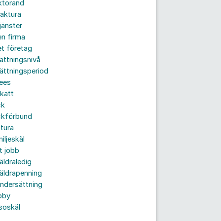
ktorand
aktura
jänster
n firma
t företag
ättningsnivå
ättningsperiod
ees
katt
ck
ckförbund
tura
iljeskäl
t jobb
äldraledig
äldrapenning
ndersättning
bby
soskäl