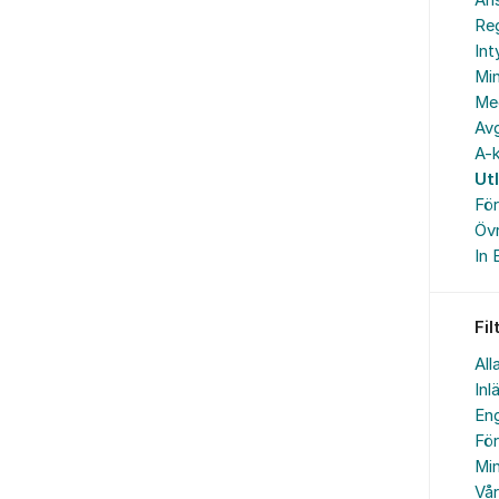
An
Reg
In
Min
Me
Avg
A-k
Ut
Fö
Övr
In 
Fil
All
Inl
Eng
Fö
Min
Vå