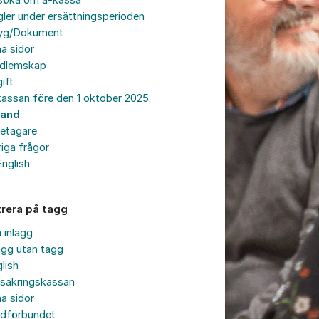
söka om a-kassa
ler under ersättningsperioden
tyg/Dokument
a sidor
dlemskap
ift
assan före den 1 oktober 2025
land
retagare
iga frågor
English
trera på tagg
a inlägg
ägg utan tagg
lish
rsäkringskassan
a sidor
rdförbundet