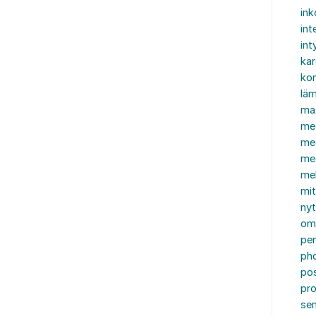
in
int
int
ka
kon
läm
ma
me
me
me
mel
mi
nyt
om
pe
ph
po
pro
se