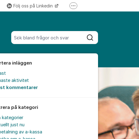
Följ oss på Linkedin
Fler supportlänkar
Följ oss på Instagram
Sök bland alla inlägg
Sök
rtera inläggen
ast
aste aktivitet
est kommentarer
trera på kategori
a kategorier
uellt just nu
etalning av a-kassa