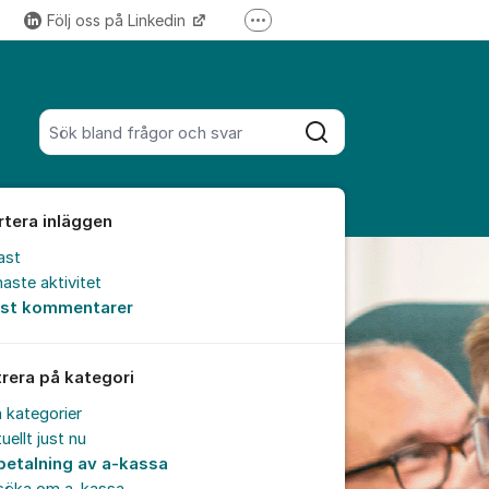
Följ oss på Linkedin
Fler supportlänkar
Följ oss på Instagram
Sök bland alla inlägg
Sök
rtera inläggen
ast
aste aktivitet
est kommentarer
trera på kategori
a kategorier
uellt just nu
betalning av a-kassa