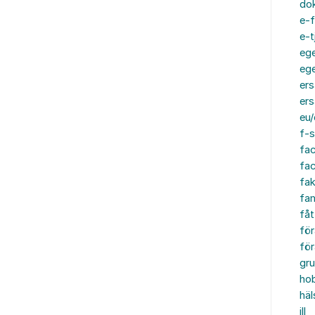
do
e-f
e-t
ege
ege
ers
ers
eu/
f-s
fa
fa
fak
fam
fåt
för
för
gru
ho
häl
ill