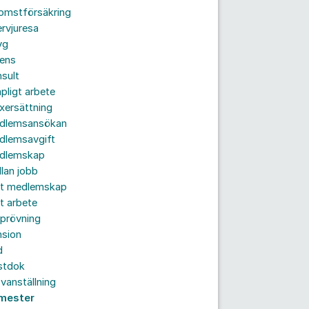
komstförsäkring
ervjuresa
yg
rens
sult
pligt arbete
xersättning
dlemsansökan
dlemsavgift
dlemskap
lan jobb
tt medlemskap
t arbete
prövning
nsion
d
stdok
vanställning
mester