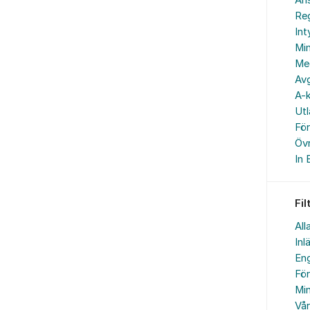
An
Reg
In
Min
Me
Avg
A-k
Ut
Fö
Övr
In 
Fil
All
Inl
Eng
Fö
Min
Vå