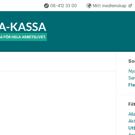
08-412 33 00
Mitt medlemskap
So
Ny
Sen
Fl
Fil
All
Akt
Ut