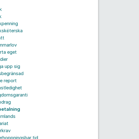
k
k
kpenning
ksköterska
tt
mmarlov
rta eget
dier
a upp sig
dsbegränsad
e report
nstledighet
gdomsgaranti
pdrag
betalning
omlands
ariat
rkrav
rhoppningsbar tid