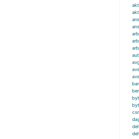
akt
akt
ans
an
ar
arb
arb
aut
av
avs
av
ba
ber
by
by
cs
dag
del
del