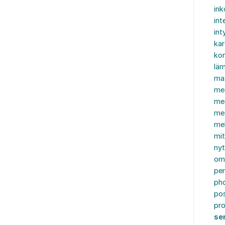
in
int
int
ka
kon
läm
ma
me
me
me
mel
mi
nyt
om
pe
ph
po
pro
se