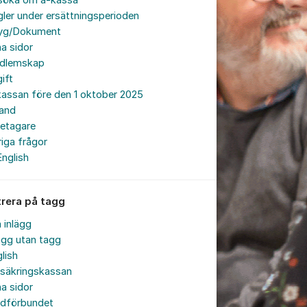
söka om a-kassa
ler under ersättningsperioden
tyg/Dokument
a sidor
dlemskap
ift
assan före den 1 oktober 2025
land
retagare
iga frågor
English
trera på tagg
a inlägg
ägg utan tagg
lish
rsäkringskassan
a sidor
rdförbundet