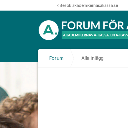
Hoppa till innehåll
Besök akademikernasakassa.se
Forum
Alla inlägg
Alla inlägg