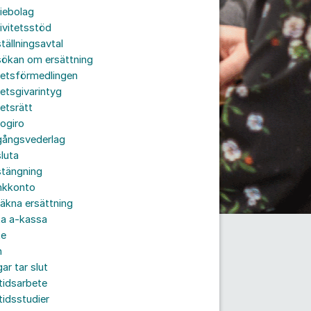
iebolag
ivitetsstöd
tällningsavtal
sökan om ersättning
betsförmedlingen
etsgivarintyg
etsrätt
ogiro
gångsvederlag
luta
stängning
nkkonto
äkna ersättning
ta a-kassa
te
n
ar tar slut
tidsarbete
tidsstudier