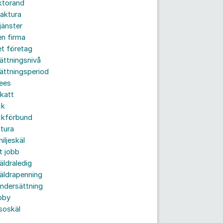
ktorand
aktura
jänster
n firma
t företag
ättningsnivå
ättningsperiod
ees
katt
ck
ckförbund
tura
iljeskäl
t jobb
äldraledig
äldrapenning
ndersättning
bby
soskäl