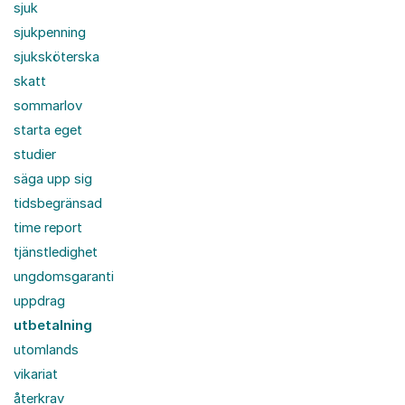
sjuk
sjukpenning
sjuksköterska
skatt
sommarlov
starta eget
studier
säga upp sig
tidsbegränsad
time report
tjänstledighet
ungdomsgaranti
uppdrag
utbetalning
utomlands
vikariat
återkrav