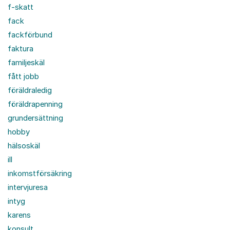
f-skatt
fack
fackförbund
faktura
familjeskäl
fått jobb
föräldraledig
föräldrapenning
grundersättning
hobby
hälsoskäl
ill
inkomstförsäkring
intervjuresa
intyg
karens
konsult