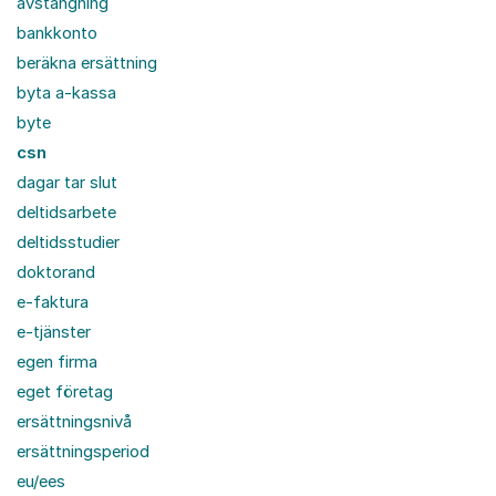
avstängning
bankkonto
beräkna ersättning
byta a-kassa
byte
csn
dagar tar slut
deltidsarbete
deltidsstudier
doktorand
e-faktura
e-tjänster
egen firma
eget företag
ersättningsnivå
ersättningsperiod
eu/ees