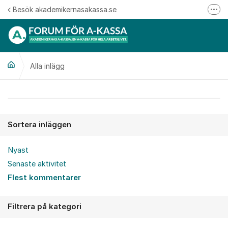
Hoppa till innehåll
Besök akademikernasakassa.se
Fler
08-412 33 00
Mitt medlemskap
Alla inlägg
Följ oss på Linkedin
Följ oss på Instagram
Alla inlägg
Sortera inläggen
Nyast
Senaste aktivitet
Flest kommentarer
Filtrera på kategori