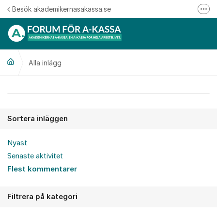
Hoppa till innehåll
Besök akademikernasakassa.se
Fler
08-412 33 00
Mitt medlemskap
Alla inlägg
Följ oss på Linkedin
Följ oss på Instagram
Alla inlägg
Sortera inläggen
Nyast
Senaste aktivitet
Flest kommentarer
Filtrera på kategori