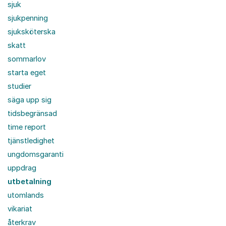
sjuk
sjukpenning
sjuksköterska
skatt
sommarlov
starta eget
studier
säga upp sig
tidsbegränsad
time report
tjänstledighet
ungdomsgaranti
uppdrag
utbetalning
utomlands
vikariat
återkrav