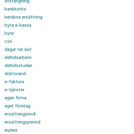
avstängning
bankkonto
beräkna ersättning
byta a-kassa
byte
csn
dagar tar slut
deltidsarbete
deltidsstudier
doktorand
e-faktura
e-tjänster
egen firma
eget företag
ersättningsnivå
ersättningsperiod
eu/ees