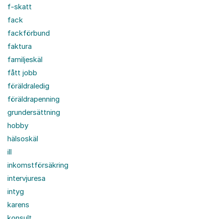
f-skatt
fack
fackförbund
faktura
familjeskäl
fått jobb
föräldraledig
föräldrapenning
grundersättning
hobby
hälsoskäl
ill
inkomstförsäkring
intervjuresa
intyg
karens
konsult