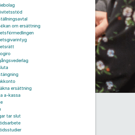
iebolag
ivitetsstöd
tällningsavtal
sökan om ersättning
betsförmedlingen
etsgivarintyg
etsrätt
ogiro
gångsvederlag
luta
stängning
nkkonto
äkna ersättning
ta a-kassa
te
n
ar tar slut
tidsarbete
tidsstudier