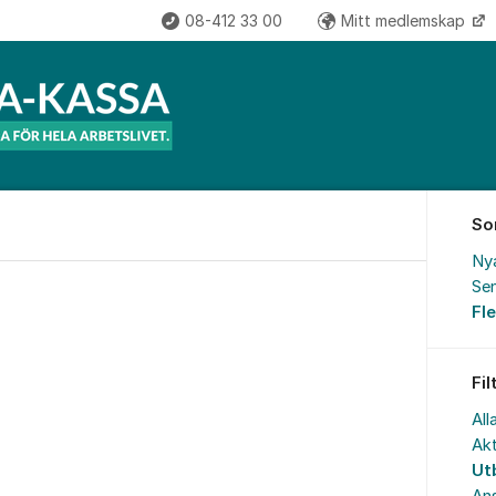
08-412 33 00
Mitt medlemskap
So
Ny
Sen
Fl
Fil
All
Akt
Ut