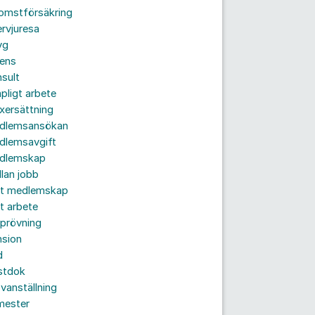
komstförsäkring
ervjuresa
yg
rens
sult
pligt arbete
xersättning
dlemsansökan
dlemsavgift
dlemskap
lan jobb
tt medlemskap
t arbete
prövning
nsion
d
stdok
vanställning
mester