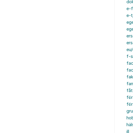
do
e-f
e-t
ege
ege
ers
ers
eu/
f-s
fa
fa
fak
fam
fåt
för
för
gru
ho
häl
ill