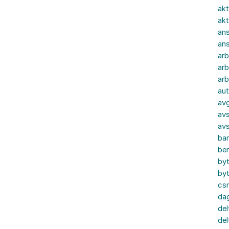
akt
akt
ans
an
ar
arb
arb
aut
av
avs
av
ba
ber
by
by
cs
dag
del
del