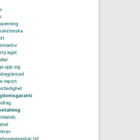
k
k
kpenning
ksköterska
tt
mmarlov
rta eget
dier
a upp sig
dsbegränsad
e report
nstledighet
gdomsgaranti
pdrag
betalning
omlands
ariat
rkrav
rhoppningsbar tid