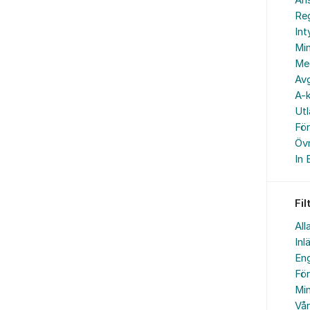
An
Reg
In
Min
Me
Avg
A-k
Ut
Fö
Övr
In 
Fil
All
Inl
Eng
Fö
Min
Vå