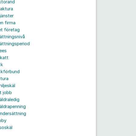
ktorand
aktura
jänster
n firma
t företag
ättningsnivå
ättningsperiod
ees
katt
ck
ckförbund
tura
iljeskäl
t jobb
äldraledig
äldrapenning
ndersättning
bby
soskäl