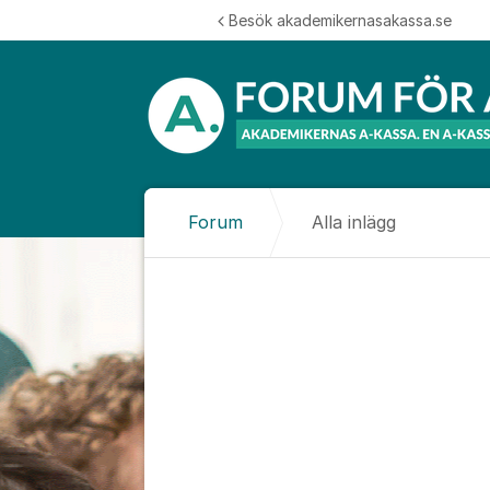
Hoppa till innehåll
Besök akademikernasakassa.se
Forum
Alla inlägg
Alla inlägg