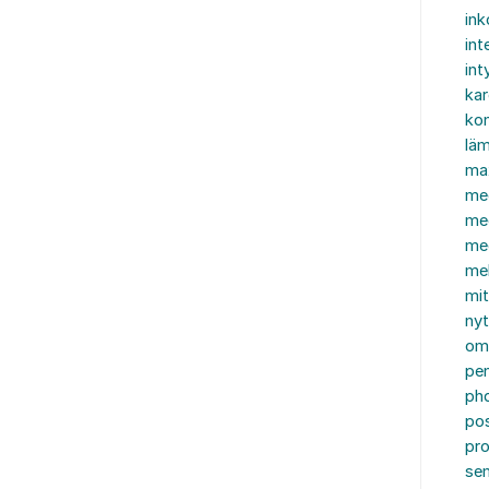
in
int
int
ka
kon
läm
ma
me
me
me
mel
mi
nyt
om
pe
ph
po
pro
se