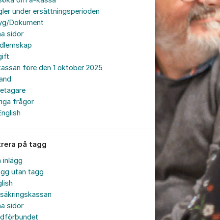
söka om a-kassa
ler under ersättningsperioden
tyg/Dokument
a sidor
dlemskap
ift
assan före den 1 oktober 2025
land
retagare
iga frågor
English
trera på tagg
a inlägg
ägg utan tagg
lish
rsäkringskassan
a sidor
rdförbundet