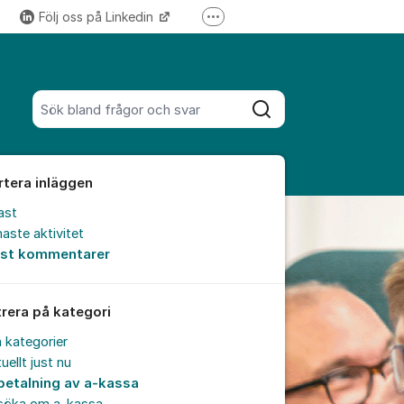
Följ oss på Linkedin
Fler supportlänkar
Följ oss på Instagram
Sök bland alla inlägg
Sök
rtera inläggen
ast
aste aktivitet
est kommentarer
trera på kategori
a kategorier
uellt just nu
betalning av a-kassa