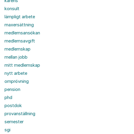
karens
konsult
lämpligt arbete
maxersättning
medlemsansökan
medlemsavgift
medlemskap
mellan jobb
mitt medlemskap
nytt arbete
omprövning
pension
phd
postdok
provanställning
semester
sgi