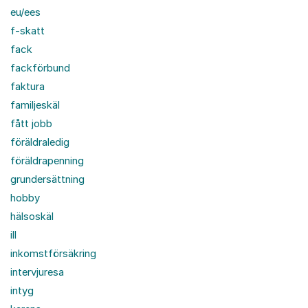
eu/ees
f-skatt
fack
fackförbund
faktura
familjeskäl
fått jobb
föräldraledig
föräldrapenning
grundersättning
hobby
hälsoskäl
ill
inkomstförsäkring
intervjuresa
intyg