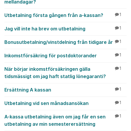
mellandagar?
Utbetalning första gången från a-kassan?
1
Jag vill inte ha brev om utbetalning
1
Bonusutbetalning/vinstdelning från tidigare år
1
Inkomstförsäkring för postdoktorander
1
När börjar inkomstförsäkringen gälla
1
tidsmässigt om jag haft statlig lönegaranti?
Ersättning A kassan
1
Utbetalning vid sen månadsansökan
1
A-kassa utbetalning även om jag får en sen
1
utbetalning av min semesterersättning