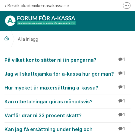
Hoppa till innehåll
Besök akademikernasakassa.se
Fler
08-412 33 00
Mitt medlemskap
Alla inlägg
Följ oss på Linkedin
Följ oss på Instagram
Alla inlägg
På vilket konto sätter ni i in pengarna?
1
Jag vill skattejämka för a-kassa hur gör man?
1
Hur mycket är maxersättning a-kassa?
1
Kan utbetalningar göras månadsvis?
1
Varför drar ni 33 procent skatt?
1
Kan jag få ersättning under helg och
1