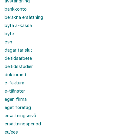
avstängning
bankkonto
beräkna ersättning
byta a-kassa
byte
csn
dagar tar slut
deltidsarbete
deltidsstudier
doktorand
e-faktura
e-tjänster
egen firma
eget företag
ersättningsnivå
ersättningsperiod
eu/ees