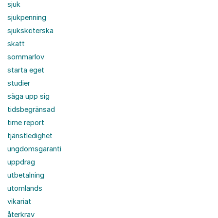
sjuk
sjukpenning
sjuksköterska
skatt
sommarlov
starta eget
studier
säga upp sig
tidsbegränsad
time report
tjänstledighet
ungdomsgaranti
uppdrag
utbetalning
utomlands
vikariat
återkrav