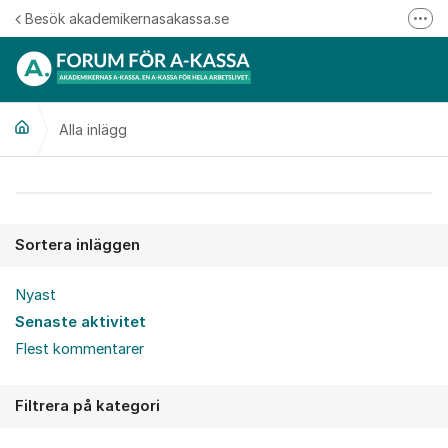
Hoppa till innehåll
Besök akademikernasakassa.se
Fler
08-412 33 00
Mitt medlemskap
Alla inlägg
Följ oss på Linkedin
Följ oss på Instagram
Alla inlägg
Sortera inläggen
Nyast
Senaste aktivitet
Flest kommentarer
Filtrera på kategori