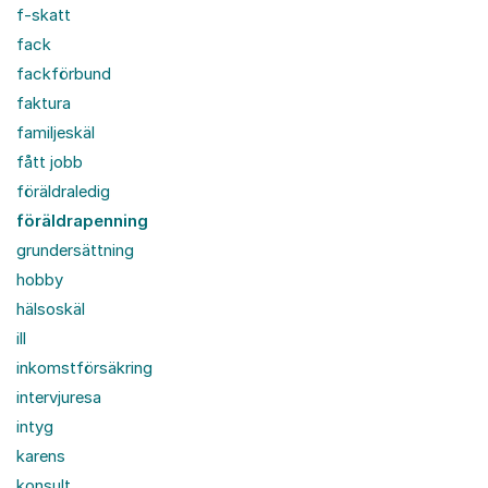
f-skatt
fack
fackförbund
faktura
familjeskäl
fått jobb
föräldraledig
föräldrapenning
grundersättning
hobby
hälsoskäl
ill
inkomstförsäkring
intervjuresa
intyg
karens
konsult