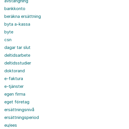
avstängning
bankkonto
beräkna ersättning
byta a-kassa
byte
csn
dagar tar slut
deltidsarbete
deltidsstudier
doktorand
e-faktura
e-tjänster
egen firma
eget företag
ersättningsnivå
ersättningsperiod
eu/ees