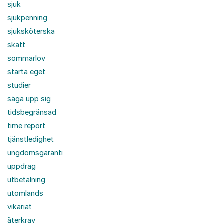
sjuk
sjukpenning
sjuksköterska
skatt
sommarlov
starta eget
studier
säga upp sig
tidsbegränsad
time report
tjänstledighet
ungdomsgaranti
uppdrag
utbetalning
utomlands
vikariat
återkrav