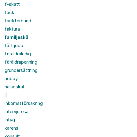
f-skatt
fack
fackförbund
faktura
familjeskäl
fått jobb
föräldraledig
föräldrapenning
grundersättning
hobby
hälsoskäl
ill
inkomstförsäkring
intervjuresa
intyg
karens
konsult