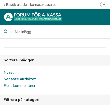
Hoppa till innehåll
Besök akademikernasakassa.se
Fler
08-412 33 00
Mitt medlemskap
Alla inlägg
Följ oss på Linkedin
Följ oss på Instagram
Alla inlägg
Sortera inläggen
Nyast
Senaste aktivitet
Flest kommentarer
Filtrera på kategori