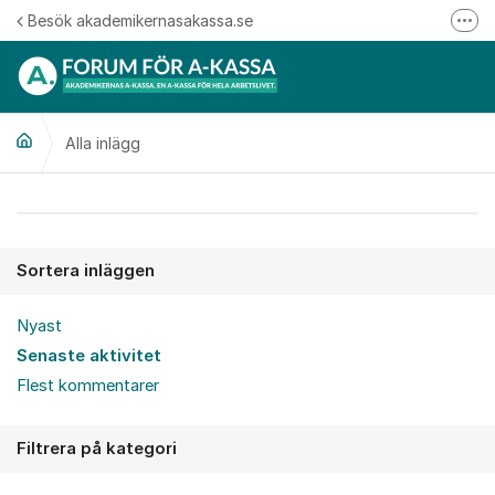
Hoppa till innehåll
Besök akademikernasakassa.se
Fler
08-412 33 00
Mitt medlemskap
Alla inlägg
Följ oss på Linkedin
Följ oss på Instagram
Alla inlägg
Sortera inläggen
Nyast
Senaste aktivitet
Flest kommentarer
Filtrera på kategori