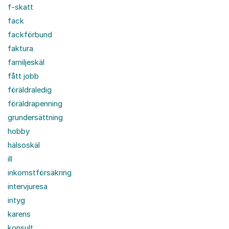
f-skatt
fack
fackförbund
faktura
familjeskäl
fått jobb
föräldraledig
föräldrapenning
grundersättning
hobby
hälsoskäl
ill
inkomstförsäkring
intervjuresa
intyg
karens
konsult