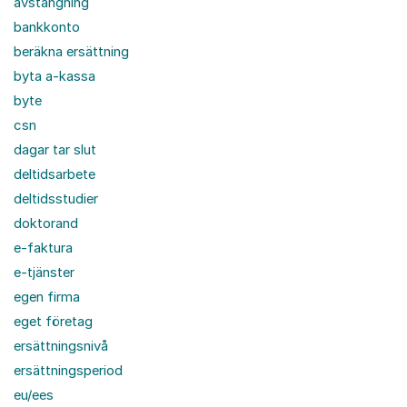
avstängning
bankkonto
beräkna ersättning
byta a-kassa
byte
csn
dagar tar slut
deltidsarbete
deltidsstudier
doktorand
e-faktura
e-tjänster
egen firma
eget företag
ersättningsnivå
ersättningsperiod
eu/ees