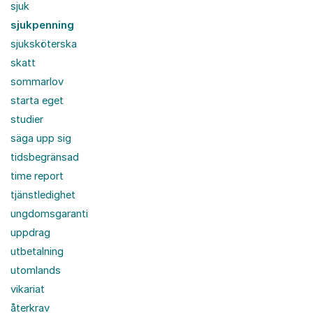
sjuk
sjukpenning
sjuksköterska
skatt
sommarlov
starta eget
studier
säga upp sig
tidsbegränsad
time report
tjänstledighet
ungdomsgaranti
uppdrag
utbetalning
utomlands
vikariat
återkrav