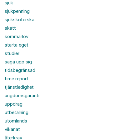
sjuk
sjukpenning
sjuksköterska
skatt
sommarlov
starta eget
studier
säga upp sig
tidsbegränsad
time report
tjänstledighet
ungdomsgaranti
uppdrag
utbetalning
utomlands
vikariat
återkrav