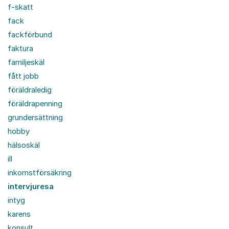
f-skatt
fack
fackförbund
faktura
familjeskäl
fått jobb
föräldraledig
föräldrapenning
grundersättning
hobby
hälsoskäl
ill
inkomstförsäkring
intervjuresa
intyg
karens
konsult