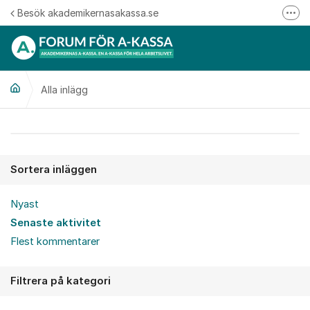
Hoppa till innehåll
Besök akademikernasakassa.se
Fler
08-412 33 00
Mitt medlemskap
Alla inlägg
Följ oss på Linkedin
Följ oss på Instagram
Alla inlägg
Sortera inläggen
Nyast
Senaste aktivitet
Flest kommentarer
Filtrera på kategori