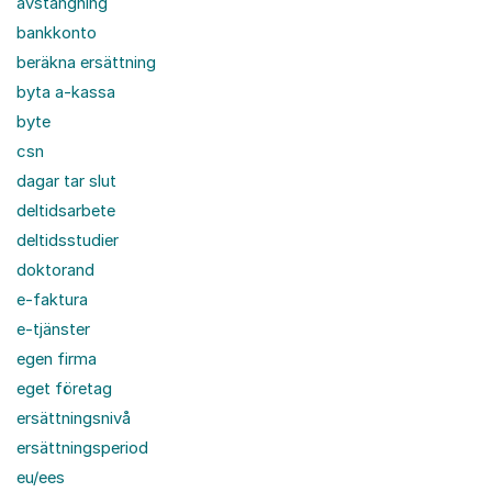
avstängning
bankkonto
beräkna ersättning
byta a-kassa
byte
csn
dagar tar slut
deltidsarbete
deltidsstudier
doktorand
e-faktura
e-tjänster
egen firma
eget företag
ersättningsnivå
ersättningsperiod
eu/ees