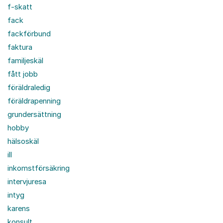
f-skatt
fack
fackförbund
faktura
familjeskäl
fått jobb
föräldraledig
föräldrapenning
grundersättning
hobby
hälsoskäl
ill
inkomstförsäkring
intervjuresa
intyg
karens
konsult