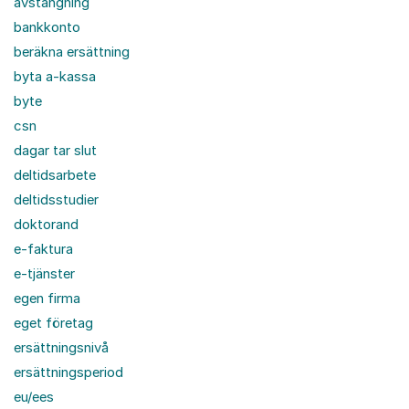
avstängning
bankkonto
beräkna ersättning
byta a-kassa
byte
csn
dagar tar slut
deltidsarbete
deltidsstudier
doktorand
e-faktura
e-tjänster
egen firma
eget företag
ersättningsnivå
ersättningsperiod
eu/ees