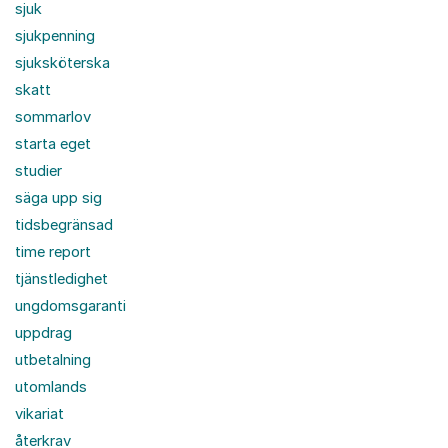
sjuk
sjukpenning
sjuksköterska
skatt
sommarlov
starta eget
studier
säga upp sig
tidsbegränsad
time report
tjänstledighet
ungdomsgaranti
uppdrag
utbetalning
utomlands
vikariat
återkrav