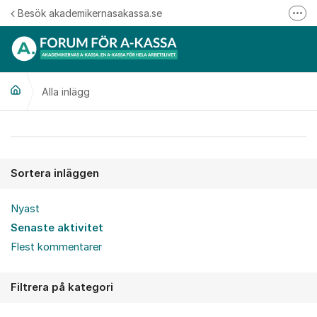
Hoppa till innehåll
Besök akademikernasakassa.se
Fler
08-412 33 00
Mitt medlemskap
Alla inlägg
Följ oss på Linkedin
Följ oss på Instagram
Alla inlägg
Sortera inläggen
Nyast
Senaste aktivitet
Flest kommentarer
Filtrera på kategori