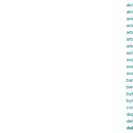
akt
akt
ans
an
ar
arb
arb
aut
av
avs
av
ba
ber
by
by
cs
dag
del
de