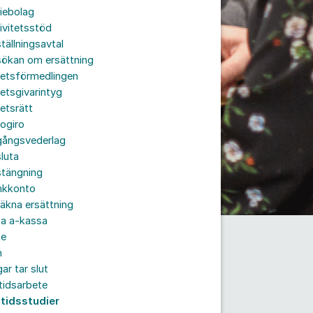
iebolag
ivitetsstöd
tällningsavtal
sökan om ersättning
betsförmedlingen
etsgivarintyg
etsrätt
ogiro
gångsvederlag
luta
stängning
nkkonto
äkna ersättning
ta a-kassa
te
n
ar tar slut
tidsarbete
ltidsstudier