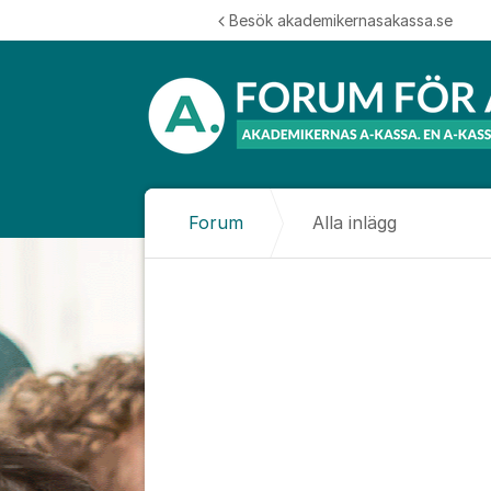
Hoppa till innehåll
Besök akademikernasakassa.se
Forum
Alla inlägg
Alla inlägg