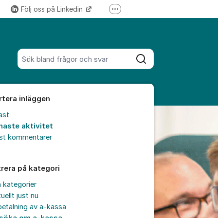
Följ oss på Linkedin
Fler supportlänkar
Följ oss på Instagram
Sök bland alla inlägg
Sök
rtera inläggen
ast
naste aktivitet
est kommentarer
trera på kategori
a kategorier
uellt just nu
etalning av a-kassa