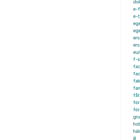
do
e-f
e-t
ege
ege
ers
ers
eu/
f-s
fa
fa
fak
fam
fåt
för
för
gru
ho
häl
ill