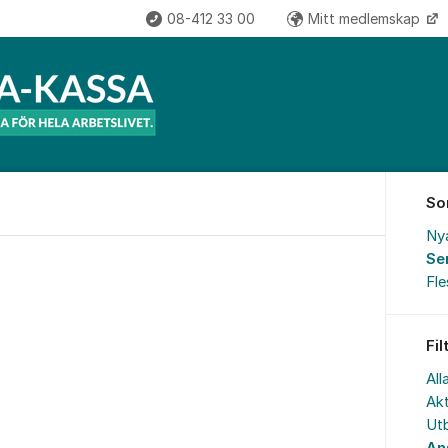
08-412 33 00
Mitt medlemskap
So
Ny
Se
Fl
Fil
All
Akt
Utb