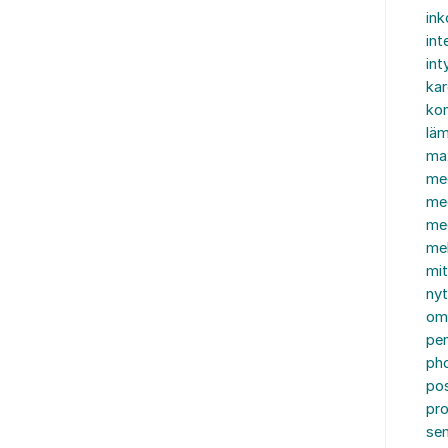
in
int
int
ka
kon
läm
ma
me
me
me
mel
mi
nyt
om
pe
ph
po
pro
se