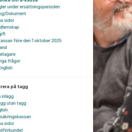
söka om a-kassa
ler under ersättningsperioden
tyg/Dokument
a sidor
dlemskap
ift
assan före den 1 oktober 2025
land
retagare
iga frågor
English
trera på tagg
a inlägg
ägg utan tagg
lish
rsäkringskassan
a sidor
rdförbundet