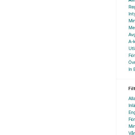
An
Reg
In
Min
Me
Avg
A-k
Ut
Fö
Övr
In 
Fil
All
Inl
Eng
Fö
Min
Vå