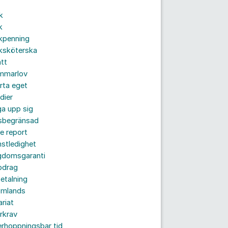
k
k
kpenning
ksköterska
tt
mmarlov
rta eget
dier
a upp sig
dsbegränsad
e report
nstledighet
gdomsgaranti
pdrag
etalning
omlands
ariat
rkrav
rhoppningsbar tid