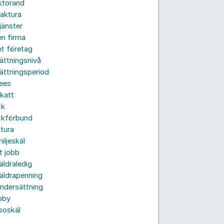
ktorand
aktura
jänster
n firma
t företag
ättningsnivå
ättningsperiod
ees
katt
ck
ckförbund
tura
iljeskäl
t jobb
äldraledig
äldrapenning
ndersättning
bby
soskäl