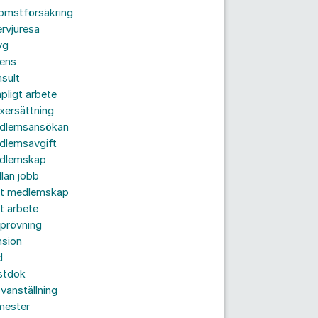
komstförsäkring
ervjuresa
yg
rens
sult
pligt arbete
xersättning
dlemsansökan
dlemsavgift
dlemskap
lan jobb
tt medlemskap
t arbete
prövning
nsion
d
stdok
vanställning
mester