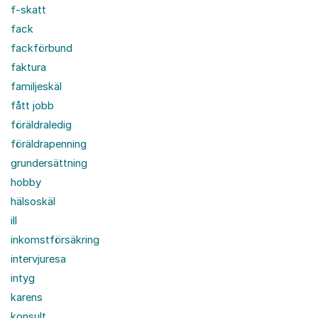
f-skatt
fack
fackförbund
faktura
familjeskäl
fått jobb
föräldraledig
föräldrapenning
grundersättning
hobby
hälsoskäl
ill
inkomstförsäkring
intervjuresa
intyg
karens
konsult