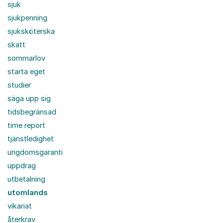
sjuk
sjukpenning
sjuksköterska
skatt
sommarlov
starta eget
studier
säga upp sig
tidsbegränsad
time report
tjänstledighet
ungdomsgaranti
uppdrag
utbetalning
utomlands
vikariat
återkrav