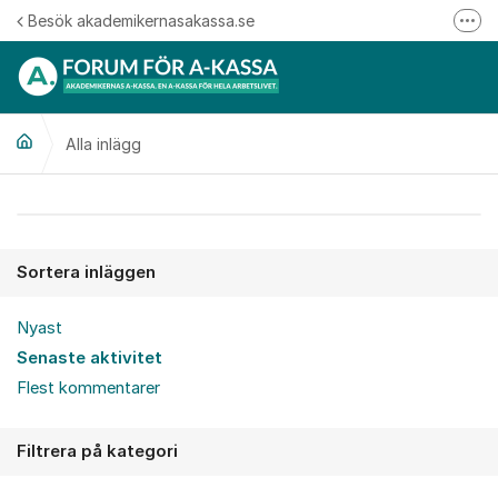
Hoppa till innehåll
Besök akademikernasakassa.se
Fler
08-412 33 00
Mitt medlemskap
Alla inlägg
Följ oss på Linkedin
Följ oss på Instagram
Alla inlägg
Sortera inläggen
Nyast
Senaste aktivitet
Flest kommentarer
Filtrera på kategori