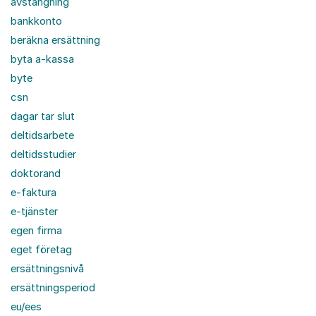
avstängning
bankkonto
beräkna ersättning
byta a-kassa
byte
csn
dagar tar slut
deltidsarbete
deltidsstudier
doktorand
e-faktura
e-tjänster
egen firma
eget företag
ersättningsnivå
ersättningsperiod
eu/ees