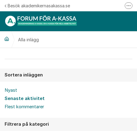
Hoppa till innehåll
Besök akademikernasakassa.se
Fler
08-412 33 00
Mitt medlemskap
Alla inlägg
Följ oss på Linkedin
Följ oss på Instagram
Alla inlägg
Sortera inläggen
Nyast
Senaste aktivitet
Flest kommentarer
Filtrera på kategori