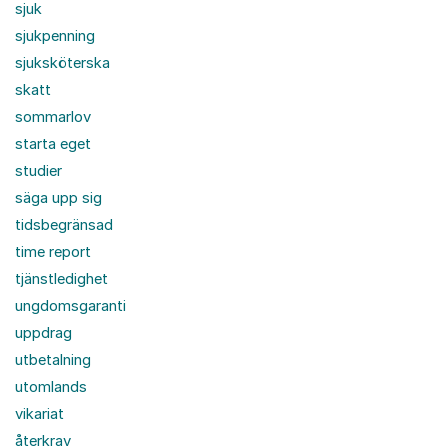
sjuk
sjukpenning
sjuksköterska
skatt
sommarlov
starta eget
studier
säga upp sig
tidsbegränsad
time report
tjänstledighet
ungdomsgaranti
uppdrag
utbetalning
utomlands
vikariat
återkrav