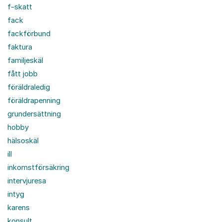
f-skatt
fack
fackförbund
faktura
familjeskäl
fått jobb
föräldraledig
föräldrapenning
grundersättning
hobby
hälsoskäl
ill
inkomstförsäkring
intervjuresa
intyg
karens
konsult