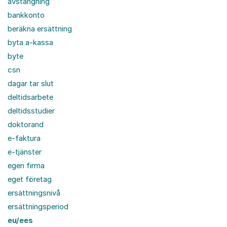
avstängning
bankkonto
beräkna ersättning
byta a-kassa
byte
csn
dagar tar slut
deltidsarbete
deltidsstudier
doktorand
e-faktura
e-tjänster
egen firma
eget företag
ersättningsnivå
ersättningsperiod
eu/ees