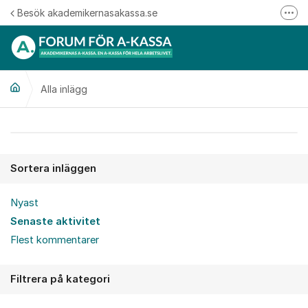
Hoppa till innehåll
Besök akademikernasakassa.se
Fler
08-412 33 00
Mitt medlemskap
Alla inlägg
Följ oss på Linkedin
Följ oss på Instagram
Alla inlägg
Sortera inläggen
Nyast
Senaste aktivitet
Flest kommentarer
Filtrera på kategori