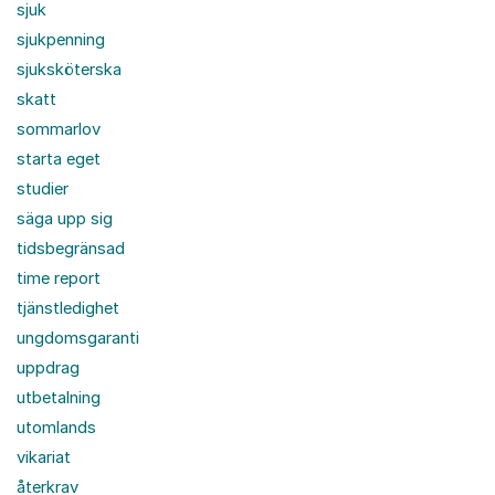
sjuk
sjukpenning
sjuksköterska
skatt
sommarlov
starta eget
studier
säga upp sig
tidsbegränsad
time report
tjänstledighet
ungdomsgaranti
uppdrag
utbetalning
utomlands
vikariat
återkrav