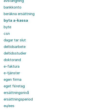
avstängning
bankkonto
beräkna ersättning
byta a-kassa
byte
csn
dagar tar slut
deltidsarbete
deltidsstudier
doktorand
e-faktura
e-tjänster
egen firma
eget företag
ersättningsnivå
ersättningsperiod
eu/ees