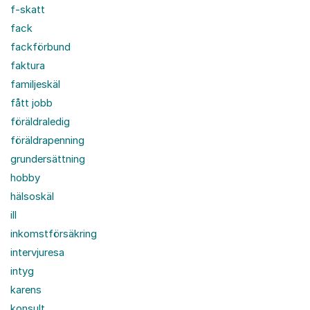
f-skatt
fack
fackförbund
faktura
familjeskäl
fått jobb
föräldraledig
föräldrapenning
grundersättning
hobby
hälsoskäl
ill
inkomstförsäkring
intervjuresa
intyg
karens
konsult