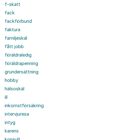
f-skatt
fack
fackförbund
faktura
familjeskäl
fått jobb
föräldraledig
föräldrapenning
grundersättning
hobby
hälsoskäl
ill
inkomstförsäkring
intervjuresa
intyg
karens
konsult