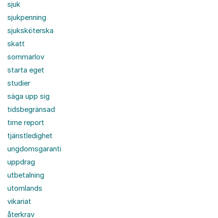
sjuk
sjukpenning
sjuksköterska
skatt
sommarlov
starta eget
studier
säga upp sig
tidsbegränsad
time report
tjänstledighet
ungdomsgaranti
uppdrag
utbetalning
utomlands
vikariat
återkrav