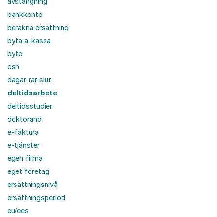
avstängning
bankkonto
beräkna ersättning
byta a-kassa
byte
csn
dagar tar slut
deltidsarbete
deltidsstudier
doktorand
e-faktura
e-tjänster
egen firma
eget företag
ersättningsnivå
ersättningsperiod
eu/ees