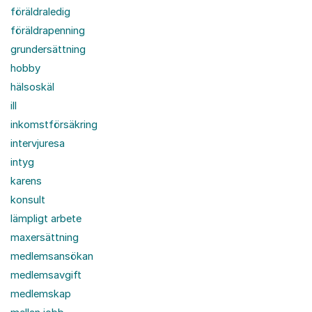
föräldraledig
föräldrapenning
grundersättning
hobby
hälsoskäl
ill
inkomstförsäkring
intervjuresa
intyg
karens
konsult
lämpligt arbete
maxersättning
medlemsansökan
medlemsavgift
medlemskap