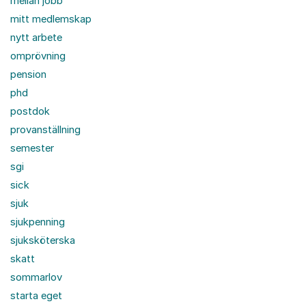
mellan jobb
mitt medlemskap
nytt arbete
omprövning
pension
phd
postdok
provanställning
semester
sgi
sick
sjuk
sjukpenning
sjuksköterska
skatt
sommarlov
starta eget