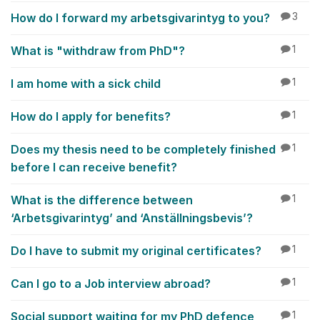
How do I forward my arbetsgivarintyg to you?
3
What is "withdraw from PhD"?
1
I am home with a sick child
1
How do I apply for benefits?
1
Does my thesis need to be completely finished
1
before I can receive benefit?
What is the difference between
1
‘Arbetsgivarintyg’ and ‘Anställningsbevis’?
Do I have to submit my original certificates?
1
Can I go to a Job interview abroad?
1
Social support waiting for my PhD defence
1