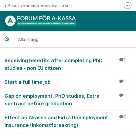
Hoppa till innehåll
Besök akademikernasakassa.se
Fler
08-412 33 00
Mitt medlemskap
Alla inlägg
Följ oss på Linkedin
Följ oss på Instagram
Alla inlägg
Receiving benefits after completing PhD
1
studies - non EU citizen
Start a full time job
1
Gap on employment, PhD studies, Extra
1
contract before graduation
Effect on Akassa and Extra Unemployment
3
Insurance (Inkomstforsakring)