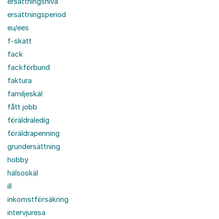
ersättningsnivå
ersättningsperiod
eu/ees
f-skatt
fack
fackförbund
faktura
familjeskäl
fått jobb
föräldraledig
föräldrapenning
grundersättning
hobby
hälsoskäl
ill
inkomstförsäkring
intervjuresa