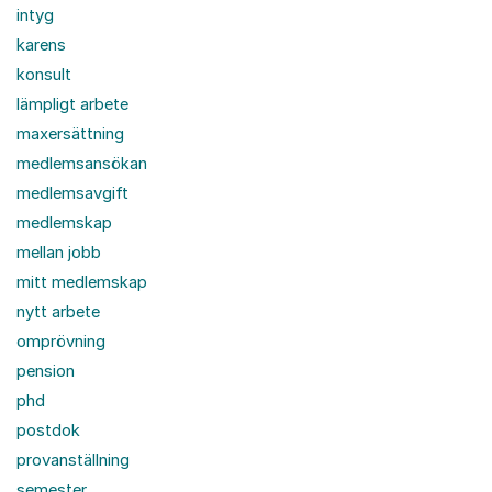
intyg
karens
konsult
lämpligt arbete
maxersättning
medlemsansökan
medlemsavgift
medlemskap
mellan jobb
mitt medlemskap
nytt arbete
omprövning
pension
phd
postdok
provanställning
semester