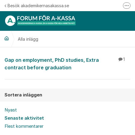
Hoppa till innehåll
Besök akademikernasakassa.se
Fler
08-412 33 00
Mitt medlemskap
Alla inlägg
Följ oss på Linkedin
Följ oss på Instagram
Alla inlägg
Gap on employment, PhD studies, Extra
1
contract before graduation
Sortera inläggen
Nyast
Senaste aktivitet
Flest kommentarer