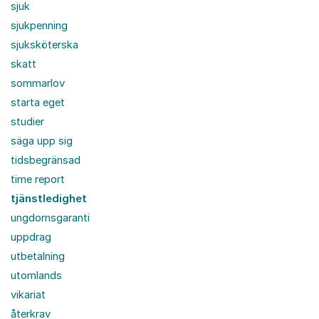
sjuk
sjukpenning
sjuksköterska
skatt
sommarlov
starta eget
studier
säga upp sig
tidsbegränsad
time report
tjänstledighet
ungdomsgaranti
uppdrag
utbetalning
utomlands
vikariat
återkrav