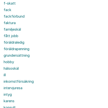
f-skatt
fack
fackförbund
faktura
familjeskäl
fått jobb
föräldraledig
föräldrapenning
grundersättning
hobby
hälsoskäl
ill
inkomstförsäkring
intervjuresa
intyg
karens
konsult