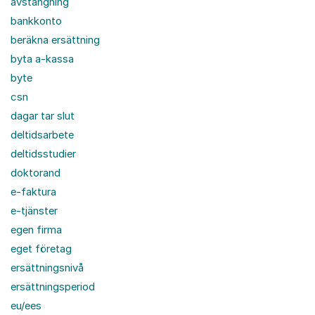
avstängning
bankkonto
beräkna ersättning
byta a-kassa
byte
csn
dagar tar slut
deltidsarbete
deltidsstudier
doktorand
e-faktura
e-tjänster
egen firma
eget företag
ersättningsnivå
ersättningsperiod
eu/ees