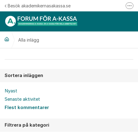
Hoppa till innehåll
Besök akademikernasakassa.se
Fler
08-412 33 00
Mitt medlemskap
Alla inlägg
Följ oss på Linkedin
Följ oss på Instagram
Alla inlägg
Sortera inläggen
Nyast
Senaste aktivitet
Flest kommentarer
Filtrera på kategori