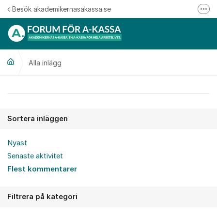
Hoppa till innehåll
Besök akademikernasakassa.se
Fler
08-412 33 00
Mitt medlemskap
Alla inlägg
Följ oss på Linkedin
Följ oss på Instagram
Alla inlägg
Sortera inläggen
Nyast
Senaste aktivitet
Flest kommentarer
Filtrera på kategori