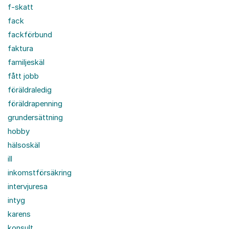
f-skatt
fack
fackförbund
faktura
familjeskäl
fått jobb
föräldraledig
föräldrapenning
grundersättning
hobby
hälsoskäl
ill
inkomstförsäkring
intervjuresa
intyg
karens
konsult