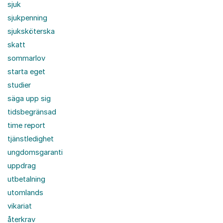
sjuk
sjukpenning
sjuksköterska
skatt
sommarlov
starta eget
studier
säga upp sig
tidsbegränsad
time report
tjänstledighet
ungdomsgaranti
uppdrag
utbetalning
utomlands
vikariat
återkrav