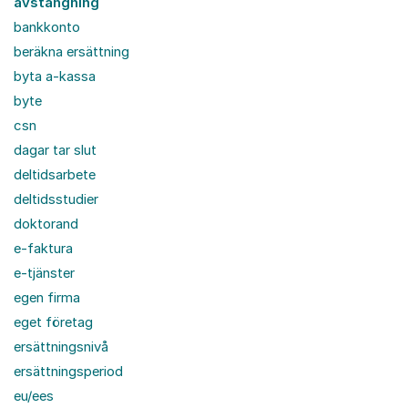
avstängning
bankkonto
beräkna ersättning
byta a-kassa
byte
csn
dagar tar slut
deltidsarbete
deltidsstudier
doktorand
e-faktura
e-tjänster
egen firma
eget företag
ersättningsnivå
ersättningsperiod
eu/ees