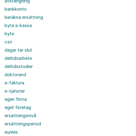
avstängning
bankkonto
beräkna ersättning
byta a-kassa
byte
csn
dagar tar slut
deltidsarbete
deltidsstudier
doktorand
e-faktura
e-tjänster
egen firma
eget företag
ersättningsnivå
ersättningsperiod
eu/ees