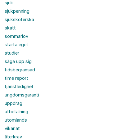
sjuk
sjukpenning
sjuksköterska
skatt
sommarlov
starta eget
studier
säga upp sig
tidsbegränsad
time report
tjänstledighet
ungdomsgaranti
uppdrag
utbetalning
utomlands
vikariat
återkrav