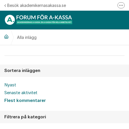
Hoppa till innehåll
Besök akademikernasakassa.se
Fler
08-412 33 00
Mitt medlemskap
Alla inlägg
Följ oss på Linkedin
Följ oss på Instagram
Alla inlägg
Sortera inläggen
Nyast
Senaste aktivitet
Flest kommentarer
Filtrera på kategori