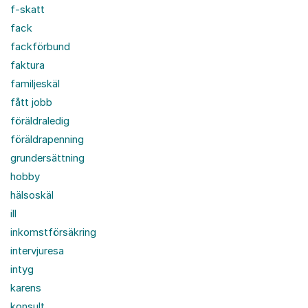
f-skatt
fack
fackförbund
faktura
familjeskäl
fått jobb
föräldraledig
föräldrapenning
grundersättning
hobby
hälsoskäl
ill
inkomstförsäkring
intervjuresa
intyg
karens
konsult