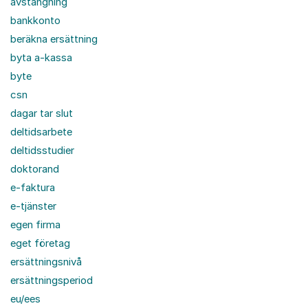
avstängning
bankkonto
beräkna ersättning
byta a-kassa
byte
csn
dagar tar slut
deltidsarbete
deltidsstudier
doktorand
e-faktura
e-tjänster
egen firma
eget företag
ersättningsnivå
ersättningsperiod
eu/ees