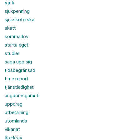
sjuk
sjukpenning
sjuksköterska
skatt
sommarlov
starta eget
studier
säga upp sig
tidsbegränsad
time report
tjänstledighet
ungdomsgaranti
uppdrag
utbetalning
utomlands
vikariat
återkrav