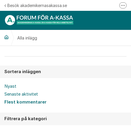
Hoppa till innehåll
Besök akademikernasakassa.se
Fler
08-412 33 00
Mitt medlemskap
Alla inlägg
Följ oss på Linkedin
Följ oss på Instagram
Alla inlägg
Sortera inläggen
Nyast
Senaste aktivitet
Flest kommentarer
Filtrera på kategori