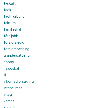
f-skatt
fack
fackförbund
faktura
familjeskäl
fått jobb
föräldraledig
föräldrapenning
grundersättning
hobby
hälsoskäl
ill
inkomstförsäkring
intervjuresa
intyg
karens
konsult