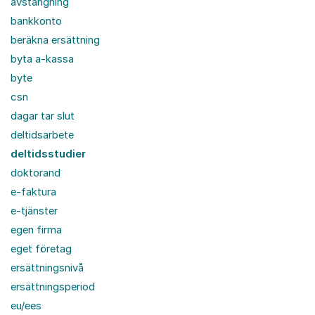
avstängning
bankkonto
beräkna ersättning
byta a-kassa
byte
csn
dagar tar slut
deltidsarbete
deltidsstudier
doktorand
e-faktura
e-tjänster
egen firma
eget företag
ersättningsnivå
ersättningsperiod
eu/ees