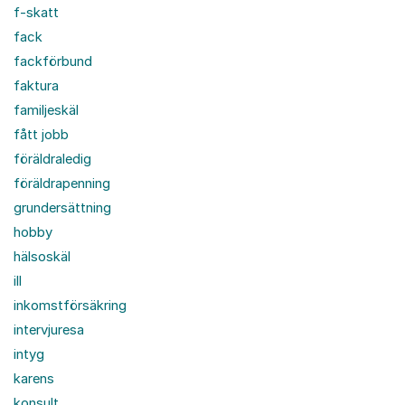
f-skatt
fack
fackförbund
faktura
familjeskäl
fått jobb
föräldraledig
föräldrapenning
grundersättning
hobby
hälsoskäl
ill
inkomstförsäkring
intervjuresa
intyg
karens
konsult