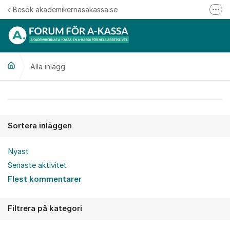
Hoppa till innehåll
Besök akademikernasakassa.se
Fler
08-412 33 00
Mitt medlemskap
Alla inlägg
Följ oss på Linkedin
Följ oss på Instagram
Alla inlägg
Sortera inläggen
Nyast
Senaste aktivitet
Flest kommentarer
Filtrera på kategori