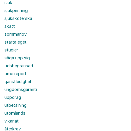
sjuk
sjukpenning
sjuksköterska
skatt
sommarlov
starta eget
studier
säga upp sig
tidsbegränsad
time report
tjänstledighet
ungdomsgaranti
uppdrag
utbetalning
utomlands
vikariat
återkrav