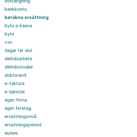
avstängning
bankkonto
beräkna ersättning
byta a-kassa
byte
csn
dagar tar slut
deltidsarbete
deltidsstudier
doktorand
e-faktura
e-tjänster
egen firma
eget företag
ersättningsnivå
ersättningsperiod
eu/ees