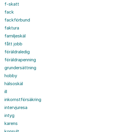
f-skatt
fack
fackförbund
faktura
familjeskäl
fått jobb
föräldraledig
föräldrapenning
grundersättning
hobby
hälsoskäl
ill
inkomstförsäkring
intervjuresa
intyg
karens
konsult