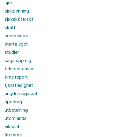
sjuk
sjukpenning
sjuksköterska
skatt
sommarlov
starta eget
studier
säga upp sig
tidsbegränsad
time report
tjänstledighet
ungdomsgaranti
uppdrag
utbetalning
utomlands
vikariat
återkrav