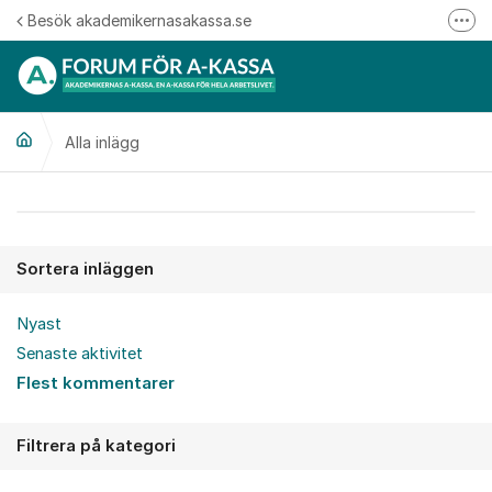
Hoppa till innehåll
Besök akademikernasakassa.se
Fler
08-412 33 00
Mitt medlemskap
Alla inlägg
Följ oss på Linkedin
Följ oss på Instagram
Alla inlägg
Sortera inläggen
Nyast
Senaste aktivitet
Flest kommentarer
Filtrera på kategori