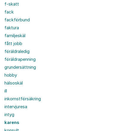
f-skatt
fack
fackförbund
faktura
familjeskäl
fått jobb
föräldraledig
föräldrapenning
grundersättning
hobby
hälsoskäl
ill
inkomstförsäkring
intervjuresa
intyg
karens
konsult