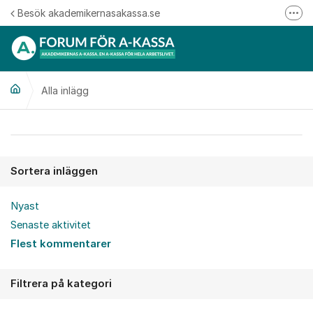
Hoppa till innehåll
Besök akademikernasakassa.se
Fler
08-412 33 00
Mitt medlemskap
Alla inlägg
Följ oss på Linkedin
Följ oss på Instagram
Alla inlägg
Sortera inläggen
Nyast
Senaste aktivitet
Flest kommentarer
Filtrera på kategori