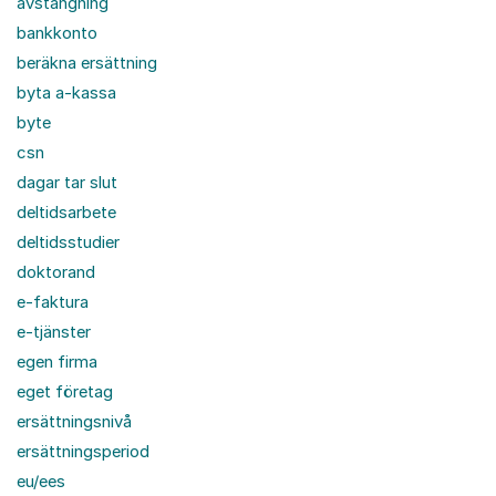
avstängning
bankkonto
beräkna ersättning
byta a-kassa
byte
csn
dagar tar slut
deltidsarbete
deltidsstudier
doktorand
e-faktura
e-tjänster
egen firma
eget företag
ersättningsnivå
ersättningsperiod
eu/ees