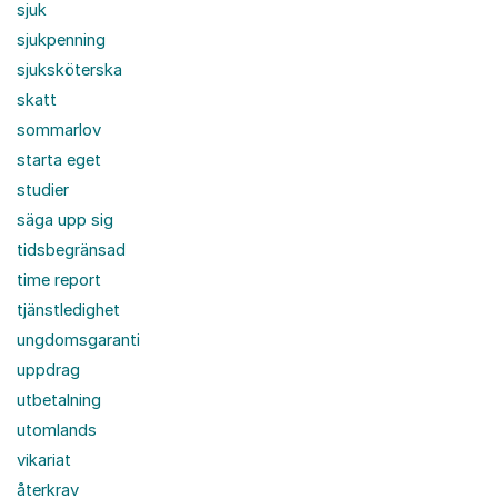
sjuk
sjukpenning
sjuksköterska
skatt
sommarlov
starta eget
studier
säga upp sig
tidsbegränsad
time report
tjänstledighet
ungdomsgaranti
uppdrag
utbetalning
utomlands
vikariat
återkrav