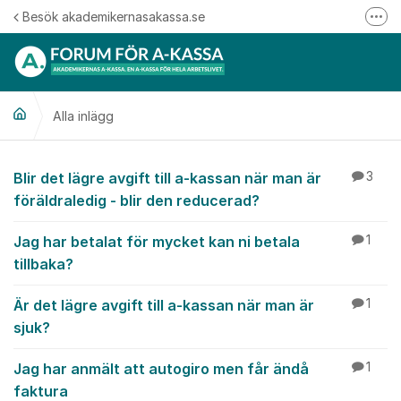
Hoppa till innehåll
Besök akademikernasakassa.se
Fler
08-412 33 00
Mitt medlemskap
Alla inlägg
Följ oss på Linkedin
Följ oss på Instagram
Alla inlägg
Blir det lägre avgift till a-kassan när man är
3
föräldraledig - blir den reducerad?
Jag har betalat för mycket kan ni betala
1
tillbaka?
Är det lägre avgift till a-kassan när man är
1
sjuk?
Jag har anmält att autogiro men får ändå
1
faktura