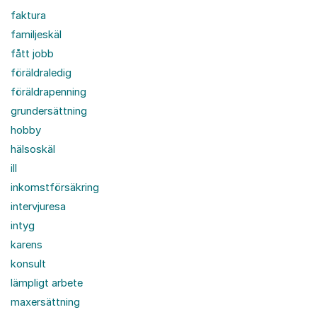
faktura
familjeskäl
fått jobb
föräldraledig
föräldrapenning
grundersättning
hobby
hälsoskäl
ill
inkomstförsäkring
intervjuresa
intyg
karens
konsult
lämpligt arbete
maxersättning