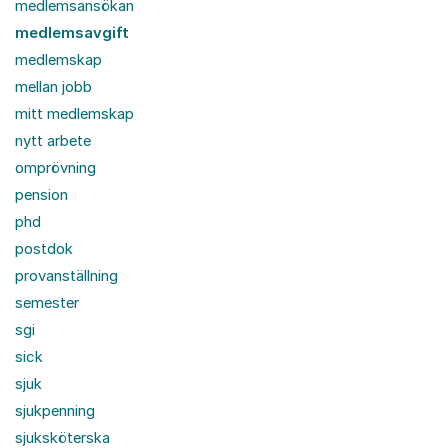
medlemsansökan
medlemsavgift
medlemskap
mellan jobb
mitt medlemskap
nytt arbete
omprövning
pension
phd
postdok
provanställning
semester
sgi
sick
sjuk
sjukpenning
sjuksköterska