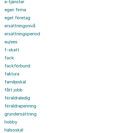
e-tjänster
egen firma
eget företag
ersättningsnivå
ersättningsperiod
eu/ees
f-skatt
fack
fackförbund
faktura
familjeskäl
fått jobb
föräldraledig
föräldrapenning
grundersättning
hobby
hälsoskäl