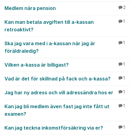
Medlem nära pension
2
Kan man betala avgiften till a-kassan
1
retroaktivt?
Ska jag vara med i a-kassan när jag är
1
föräldraledig?
Vilken a-kassa är billigast?
1
Vad är det för skillnad på fack och a-kassa?
1
Jag har ny adress och vill adressändra hos er
1
Kan jag bli medlem även fast jag inte fått ut
1
examen?
Kan jag teckna inkomstförsäkring via er?
1