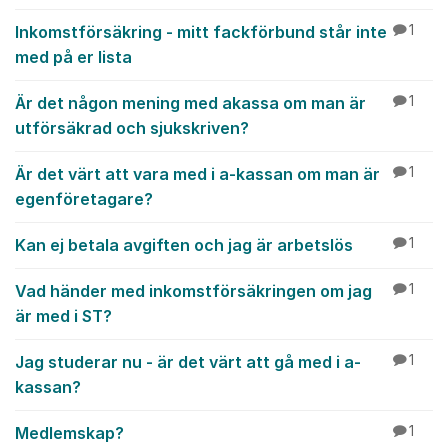
Inkomstförsäkring - mitt fackförbund står inte
1
med på er lista
Är det någon mening med akassa om man är
1
utförsäkrad och sjukskriven?
Är det värt att vara med i a-kassan om man är
1
egenföretagare?
Kan ej betala avgiften och jag är arbetslös
1
Vad händer med inkomstförsäkringen om jag
1
är med i ST?
Jag studerar nu - är det värt att gå med i a-
1
kassan?
Medlemskap?
1