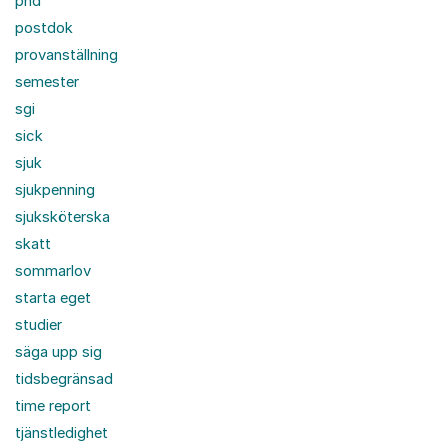
phd
postdok
provanställning
semester
sgi
sick
sjuk
sjukpenning
sjuksköterska
skatt
sommarlov
starta eget
studier
säga upp sig
tidsbegränsad
time report
tjänstledighet