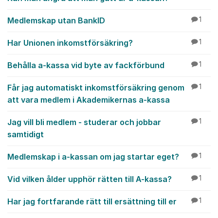
Medlemskap utan BankID
1
Har Unionen inkomstförsäkring?
1
Behålla a-kassa vid byte av fackförbund
1
Får jag automatiskt inkomstförsäkring genom
1
att vara medlem i Akademikernas a-kassa
Jag vill bli medlem - studerar och jobbar
1
samtidigt
Medlemskap i a-kassan om jag startar eget?
1
Vid vilken ålder upphör rätten till A-kassa?
1
Har jag fortfarande rätt till ersättning till er
1