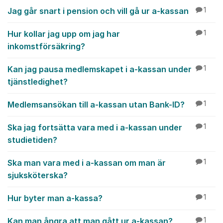
Jag går snart i pension och vill gå ur a-kassan
1
Hur kollar jag upp om jag har
1
inkomstförsäkring?
Kan jag pausa medlemskapet i a-kassan under
1
tjänstledighet?
Medlemsansökan till a-kassan utan Bank-ID?
1
Ska jag fortsätta vara med i a-kassan under
1
studietiden?
Ska man vara med i a-kassan om man är
1
sjuksköterska?
Hur byter man a-kassa?
1
Kan man ångra att man gått ur a-kassan?
1