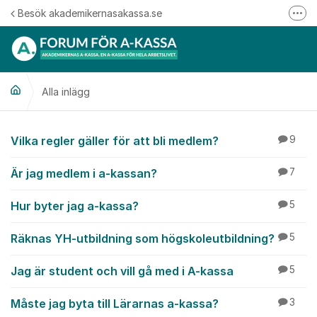
Hoppa till innehåll
Besök akademikernasakassa.se
Fler
08-412 33 00
Mitt medlemskap
Alla inlägg
Följ oss på Linkedin
Följ oss på Instagram
Alla inlägg
Vilka regler gäller för att bli medlem?
9
Är jag medlem i a-kassan?
7
Hur byter jag a-kassa?
5
Räknas YH-utbildning som högskoleutbildning?
5
Jag är student och vill gå med i A-kassa
5
Måste jag byta till Lärarnas a-kassa?
3