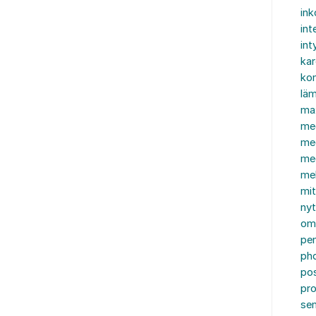
in
int
int
ka
kon
läm
ma
me
me
me
mel
mi
nyt
om
pe
ph
po
pro
se