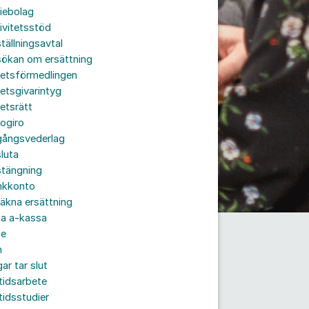
iebolag
ivitetsstöd
tällningsavtal
sökan om ersättning
betsförmedlingen
etsgivarintyg
etsrätt
ogiro
gångsvederlag
luta
stängning
nkkonto
äkna ersättning
ta a-kassa
te
n
ar tar slut
tidsarbete
tidsstudier