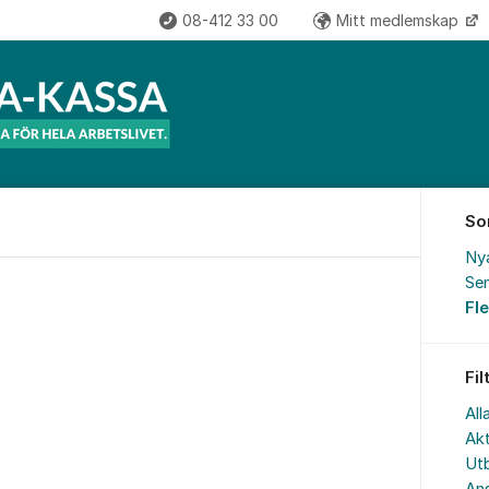
08-412 33 00
Mitt medlemskap
So
Ny
Sen
Fl
Fil
All
Akt
Utb