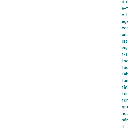
do
e-f
e-t
ege
ege
ers
ers
eu/
f-s
fa
fa
fak
fam
fåt
för
för
gru
ho
häl
ill