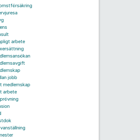
komstförsäkring
ervjuresa
yg
rens
sult
pligt arbete
xersättning
dlemsansökan
dlemsavgift
dlemskap
lan jobb
tt medlemskap
t arbete
prövning
nsion
d
stdok
vanställning
mester