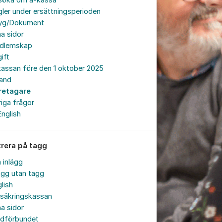
söka om a-kassa
ler under ersättningsperioden
tyg/Dokument
a sidor
dlemskap
ift
assan före den 1 oktober 2025
land
retagare
iga frågor
English
trera på tagg
a inlägg
ägg utan tagg
lish
rsäkringskassan
a sidor
rdförbundet