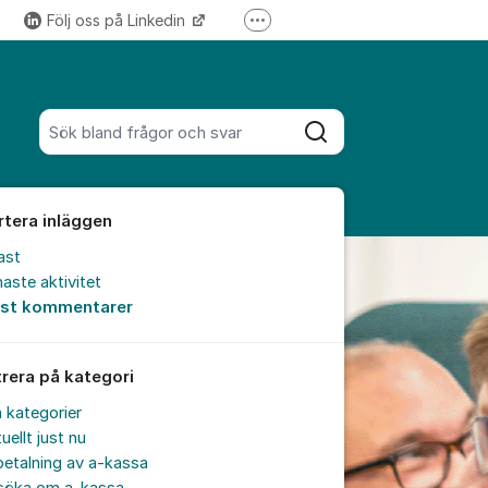
Följ oss på Linkedin
Fler supportlänkar
Följ oss på Instagram
Sök bland alla inlägg
Sök
rtera inläggen
ast
aste aktivitet
est kommentarer
trera på kategori
a kategorier
uellt just nu
etalning av a-kassa