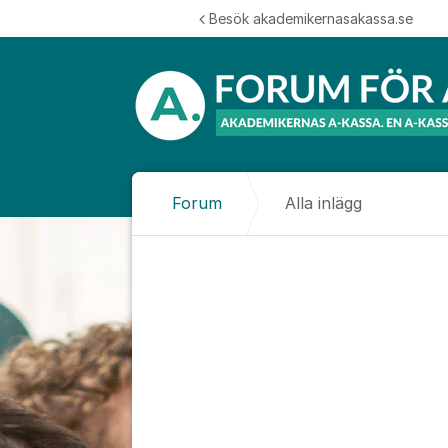
Hoppa till innehåll
Besök akademikernasakassa.se
Forum
Alla inlägg
Alla inlägg