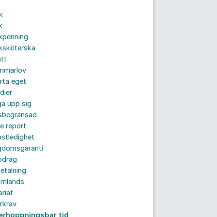
k
k
kpenning
ksköterska
tt
mmarlov
rta eget
dier
a upp sig
dsbegränsad
e report
nstledighet
gdomsgaranti
pdrag
etalning
omlands
ariat
rkrav
erhoppningsbar tid