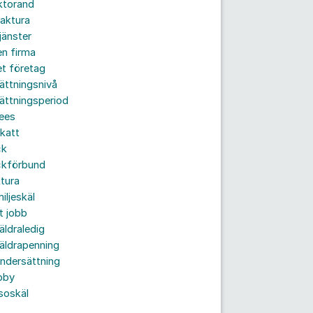
ktorand
aktura
jänster
n firma
t företag
ättningsnivå
ättningsperiod
ees
katt
ck
ckförbund
tura
iljeskäl
t jobb
äldraledig
äldrapenning
ndersättning
bby
soskäl