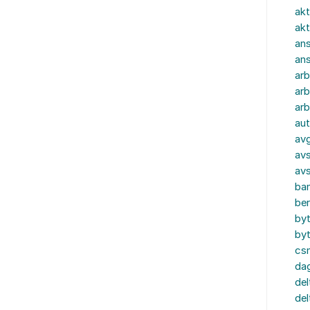
akt
akt
ans
an
ar
arb
arb
aut
av
avs
av
ba
ber
by
by
cs
dag
del
del