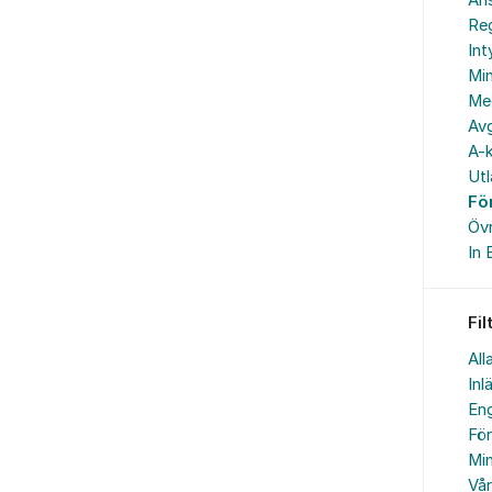
An
Reg
In
Min
Me
Avg
A-k
Ut
Fö
Övr
In 
Fil
All
Inl
Eng
Fö
Min
Vå