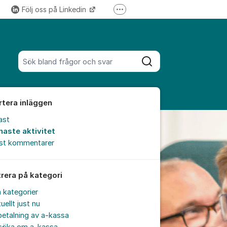
Följ oss på Linkedin
Fler supportlänkar
Följ oss på Instagram
Sök bland alla inlägg
Sök
rtera inläggen
ast
naste aktivitet
est kommentarer
trera på kategori
a kategorier
uellt just nu
etalning av a-kassa