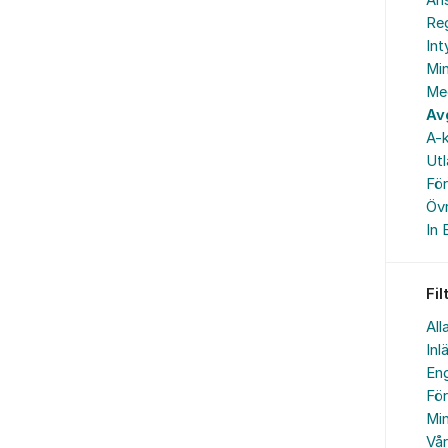
An
Reg
In
Min
Me
Av
A-k
Ut
Fö
Övr
In 
Fil
All
Inl
Eng
Fö
Min
Vå