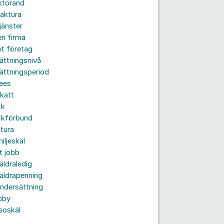
ktorand
aktura
jänster
n firma
t företag
ättningsnivå
ättningsperiod
ees
katt
ck
ckförbund
tura
iljeskäl
t jobb
äldraledig
äldrapenning
ndersättning
bby
soskäl