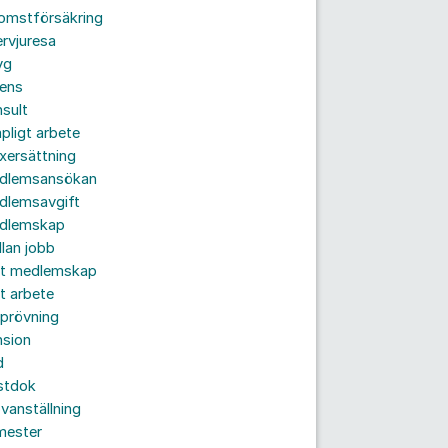
komstförsäkring
ervjuresa
yg
rens
sult
pligt arbete
xersättning
dlemsansökan
dlemsavgift
dlemskap
lan jobb
tt medlemskap
t arbete
prövning
nsion
d
stdok
vanställning
mester