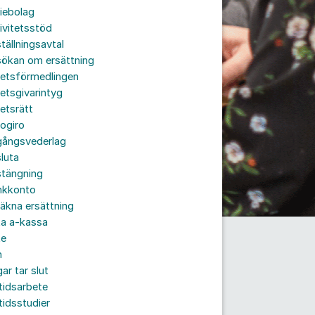
iebolag
ivitetsstöd
tällningsavtal
sökan om ersättning
betsförmedlingen
etsgivarintyg
etsrätt
ogiro
gångsvederlag
luta
stängning
nkkonto
äkna ersättning
ta a-kassa
te
n
ar tar slut
tidsarbete
tidsstudier