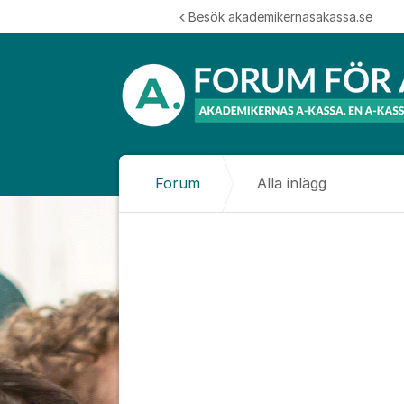
Hoppa till innehåll
Besök akademikernasakassa.se
Forum
Alla inlägg
Alla inlägg