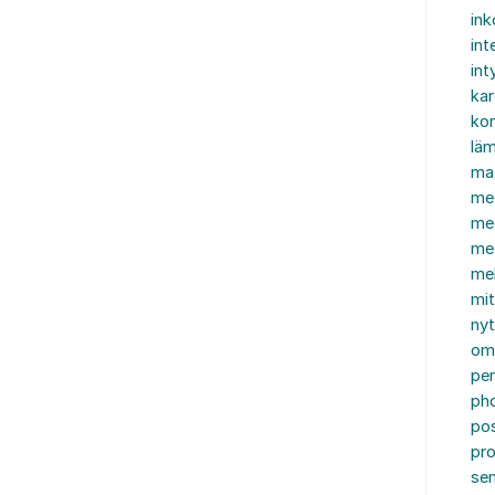
in
int
int
ka
kon
läm
ma
me
me
me
mel
mi
nyt
om
pe
ph
po
pro
se