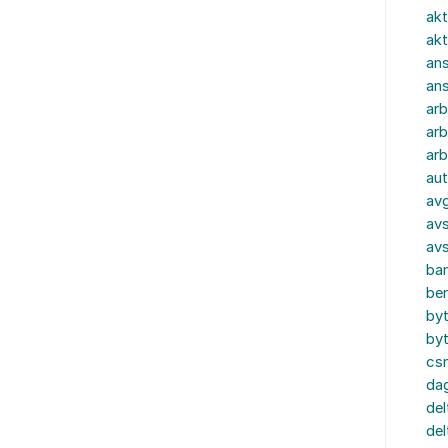
akt
akt
ans
an
ar
arb
arb
aut
av
avs
av
ba
ber
by
by
cs
dag
del
del