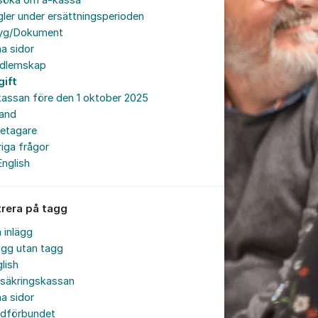
söka om a-kassa
ler under ersättningsperioden
tyg/Dokument
a sidor
dlemskap
gift
assan före den 1 oktober 2025
land
retagare
iga frågor
English
trera på tagg
a inlägg
ägg utan tagg
lish
rsäkringskassan
a sidor
rdförbundet