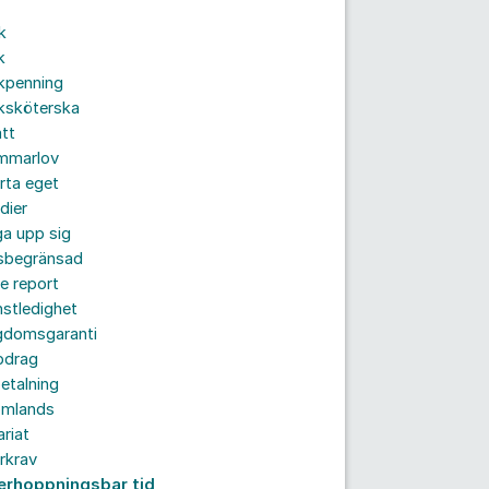
k
k
kpenning
ksköterska
tt
mmarlov
rta eget
dier
a upp sig
dsbegränsad
e report
nstledighet
gdomsgaranti
pdrag
etalning
omlands
ariat
rkrav
erhoppningsbar tid