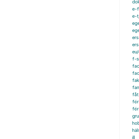
do
e-f
e-t
ege
ege
ers
ers
eu/
f-s
fa
fa
fak
fam
fåt
för
för
gru
ho
häl
ill