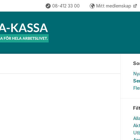
08-412 33 00
Mitt medlemskap
So
Ny
Se
Fl
Fil
All
Akt
Utb