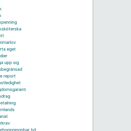
k
k
kpenning
ksköterska
tt
mmarlov
rta eget
dier
a upp sig
dsbegränsad
e report
nstledighet
gdomsgaranti
pdrag
etalning
omlands
ariat
rkrav
rhoppningsbar tid