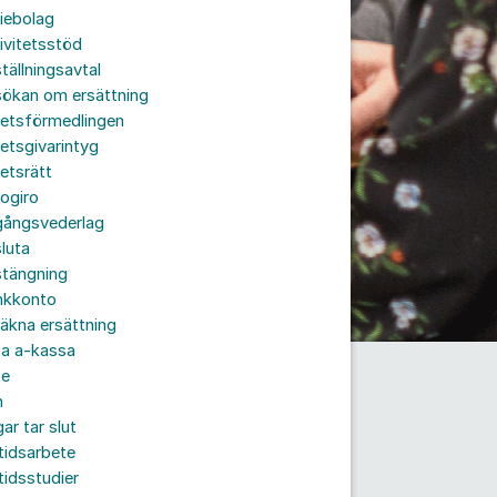
iebolag
ivitetsstöd
tällningsavtal
sökan om ersättning
betsförmedlingen
etsgivarintyg
etsrätt
ogiro
gångsvederlag
luta
stängning
nkkonto
äkna ersättning
ta a-kassa
te
n
ar tar slut
tidsarbete
tidsstudier