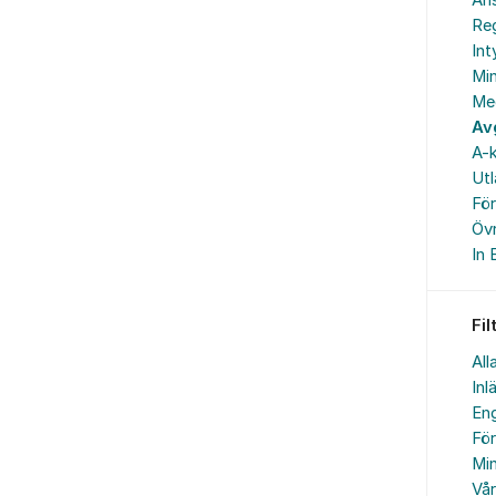
An
Reg
In
Min
Me
Av
A-k
Ut
Fö
Övr
In 
Fil
All
Inl
Eng
Fö
Min
Vå