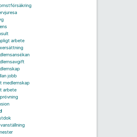
komstförsäkring
ervjuresa
yg
rens
sult
pligt arbete
xersättning
dlemsansökan
dlemsavgift
dlemskap
lan jobb
tt medlemskap
t arbete
prövning
nsion
d
stdok
vanställning
mester