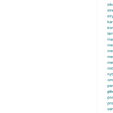
in
int
int
ka
kon
läm
ma
me
me
me
mel
mi
nyt
om
pe
ph
po
pro
se