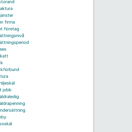
ktorand
aktura
jänster
n firma
t företag
ättningsnivå
ättningsperiod
ees
katt
ck
ckförbund
tura
iljeskäl
t jobb
äldraledig
äldrapenning
ndersättning
bby
soskäl