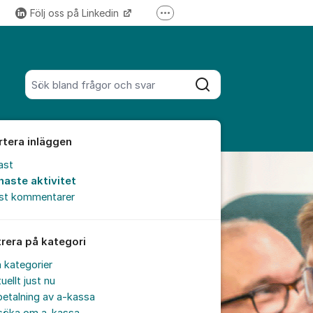
Följ oss på Linkedin
Fler supportlänkar
Följ oss på Instagram
Sök bland alla inlägg
Sök
rtera inläggen
ast
naste aktivitet
est kommentarer
trera på kategori
a kategorier
uellt just nu
etalning av a-kassa