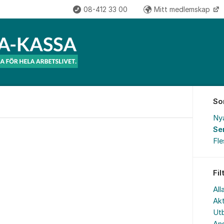
08-412 33 00
Mitt medlemskap
So
Ny
Se
Fl
Fil
All
Akt
Utb