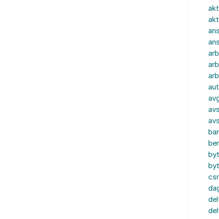
akt
akt
ans
an
ar
arb
arb
aut
av
avs
av
ba
ber
by
by
cs
dag
del
del