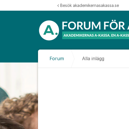
Hoppa till innehåll
Besök akademikernasakassa.se
Forum
Alla inlägg
Alla inlägg