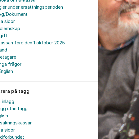
söka om a-kassa
ler under ersättningsperioden
tyg/Dokument
a sidor
dlemskap
gift
assan före den 1 oktober 2025
land
retagare
iga frågor
English
trera på tagg
a inlägg
ägg utan tagg
lish
rsäkringskassan
a sidor
rdförbundet