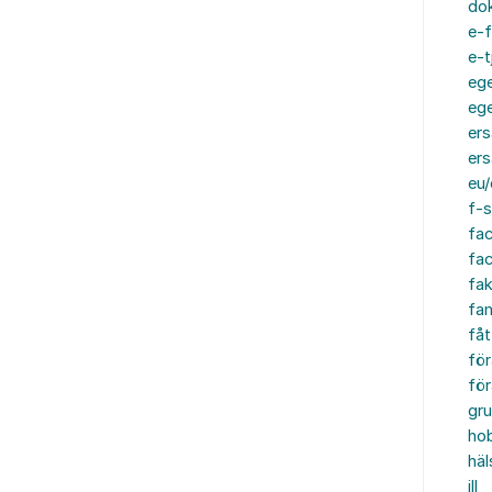
do
e-f
e-t
ege
ege
ers
ers
eu/
f-s
fa
fa
fak
fam
fåt
för
för
gru
ho
häl
ill