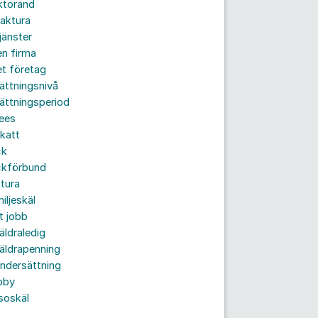
ktorand
aktura
jänster
n firma
t företag
ättningsnivå
ättningsperiod
ees
katt
ck
ckförbund
tura
iljeskäl
t jobb
äldraledig
äldrapenning
ndersättning
bby
soskäl