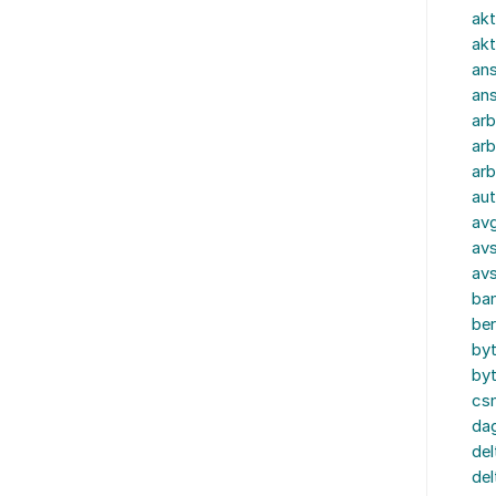
akt
akt
ans
an
ar
arb
arb
aut
av
avs
av
ba
ber
by
by
cs
dag
del
del