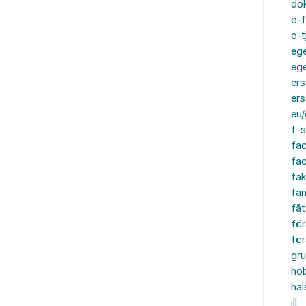
do
e-f
e-t
ege
ege
ers
ers
eu/
f-s
fa
fa
fak
fam
fåt
för
för
gru
ho
häl
ill