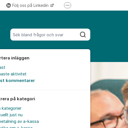
Följ oss på Linkedin
Fler supportlänkar
Följ oss på Instagram
Sök bland alla inlägg
Sök
rtera inläggen
ast
aste aktivitet
est kommentarer
trera på kategori
a kategorier
uellt just nu
etalning av a-kassa