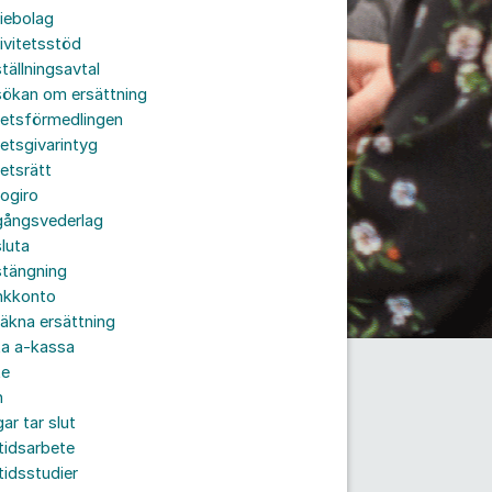
iebolag
ivitetsstöd
tällningsavtal
sökan om ersättning
betsförmedlingen
etsgivarintyg
etsrätt
ogiro
gångsvederlag
luta
stängning
nkkonto
äkna ersättning
ta a-kassa
te
n
ar tar slut
tidsarbete
tidsstudier