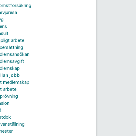
komstförsäkring
ervjuresa
yg
rens
sult
pligt arbete
xersättning
dlemsansökan
dlemsavgift
dlemskap
llan jobb
tt medlemskap
t arbete
prövning
nsion
d
stdok
vanställning
mester