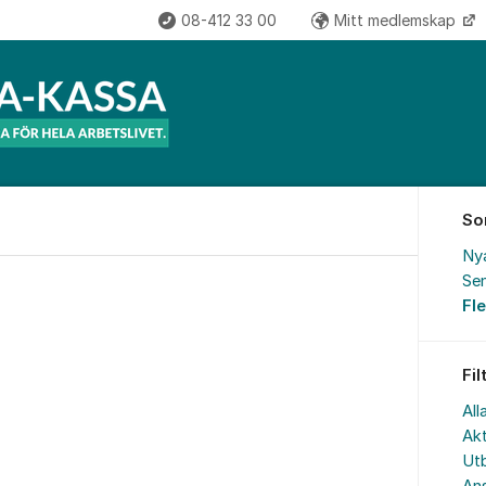
08-412 33 00
Mitt medlemskap
So
Ny
Sen
Fl
Fil
All
Akt
Utb