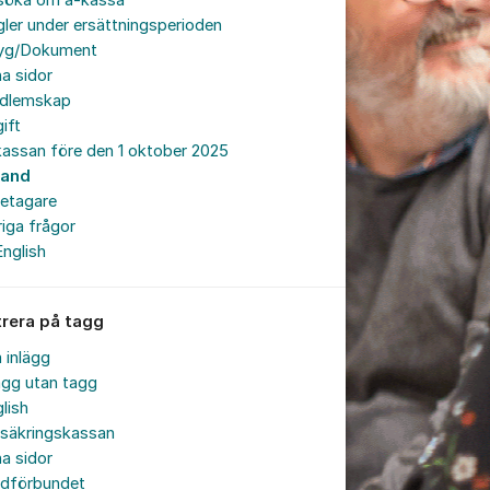
söka om a-kassa
ler under ersättningsperioden
tyg/Dokument
a sidor
dlemskap
ift
assan före den 1 oktober 2025
land
retagare
iga frågor
English
trera på tagg
a inlägg
ägg utan tagg
lish
rsäkringskassan
a sidor
rdförbundet