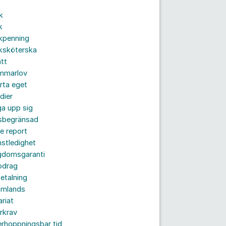
k
k
kpenning
ksköterska
tt
mmarlov
rta eget
dier
a upp sig
dsbegränsad
e report
nstledighet
gdomsgaranti
pdrag
etalning
omlands
ariat
rkrav
rhoppningsbar tid