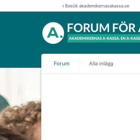
Hoppa till innehåll
Besök akademikernasakassa.se
Forum
Alla inlägg
Alla inlägg