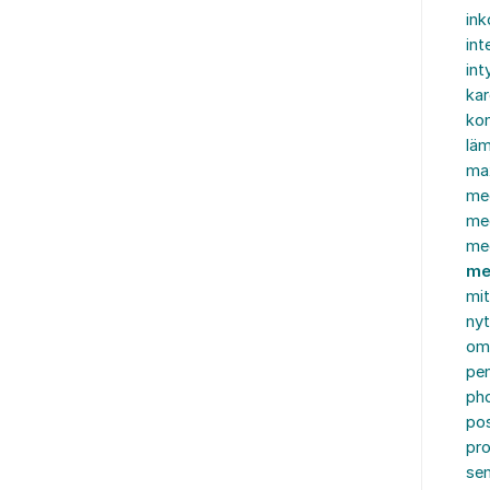
in
int
int
ka
kon
läm
ma
me
me
me
me
mi
nyt
om
pe
ph
po
pro
se