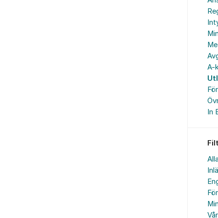
An
Reg
In
Min
Me
Avg
A-k
Ut
Fö
Övr
In 
Fil
All
Inl
Eng
Fö
Min
Vå