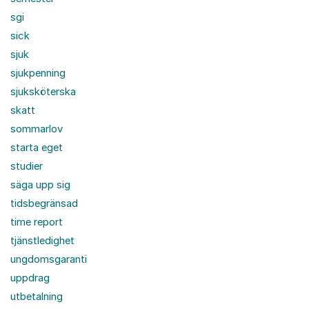
sgi
sick
sjuk
sjukpenning
sjuksköterska
skatt
sommarlov
starta eget
studier
säga upp sig
tidsbegränsad
time report
tjänstledighet
ungdomsgaranti
uppdrag
utbetalning