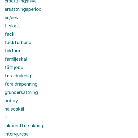
ersättningsnivå
ersättningsperiod
eu/ees
f-skatt
fack
fackförbund
faktura
familjeskäl
fått jobb
föräldraledig
föräldrapenning
grundersättning
hobby
hälsoskäl
ill
inkomstförsäkring
intervjuresa