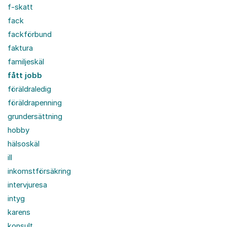
f-skatt
fack
fackförbund
faktura
familjeskäl
fått jobb
föräldraledig
föräldrapenning
grundersättning
hobby
hälsoskäl
ill
inkomstförsäkring
intervjuresa
intyg
karens
konsult