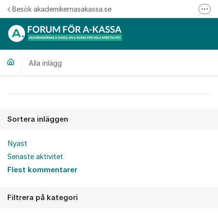
Hoppa till innehåll
Besök akademikernasakassa.se
Fler
08-412 33 00
Mitt medlemskap
Alla inlägg
Följ oss på Linkedin
Följ oss på Instagram
Alla inlägg
Sortera inläggen
Nyast
Senaste aktivitet
Flest kommentarer
Filtrera på kategori