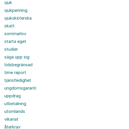
sjuk
sjukpenning
sjuksköterska
skatt
sommarlov
starta eget
studier
säga upp sig
tidsbegränsad
time report
tjänstledighet
ungdomsgaranti
uppdrag
utbetalning
utomlands
vikariat
återkrav