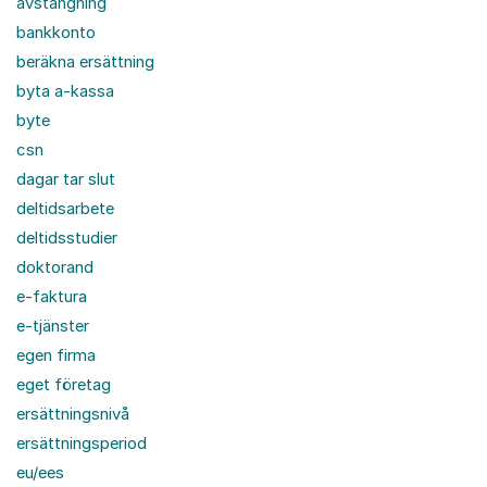
avstängning
bankkonto
beräkna ersättning
byta a-kassa
byte
csn
dagar tar slut
deltidsarbete
deltidsstudier
doktorand
e-faktura
e-tjänster
egen firma
eget företag
ersättningsnivå
ersättningsperiod
eu/ees