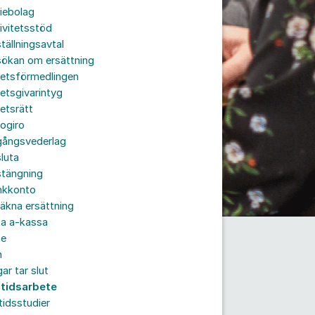
iebolag
ivitetsstöd
tällningsavtal
sökan om ersättning
betsförmedlingen
etsgivarintyg
etsrätt
ogiro
gångsvederlag
luta
stängning
nkkonto
äkna ersättning
ta a-kassa
te
n
ar tar slut
ltidsarbete
tidsstudier