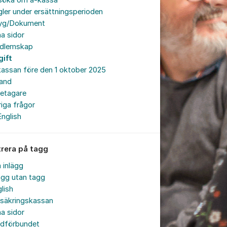
söka om a-kassa
ler under ersättningsperioden
tyg/Dokument
a sidor
dlemskap
gift
assan före den 1 oktober 2025
land
retagare
iga frågor
English
trera på tagg
a inlägg
ägg utan tagg
lish
rsäkringskassan
a sidor
rdförbundet