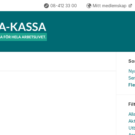
08-412 33 00
Mitt medlemskap
So
Ny
Sen
Fl
Fil
All
Akt
Utb