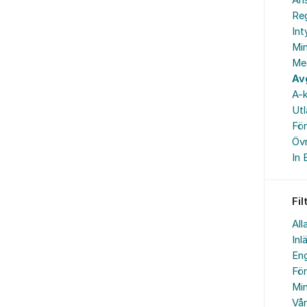
An
Reg
In
Min
Me
Av
A-k
Ut
Fö
Övr
In 
Fil
All
Inl
Eng
Fö
Min
Vå