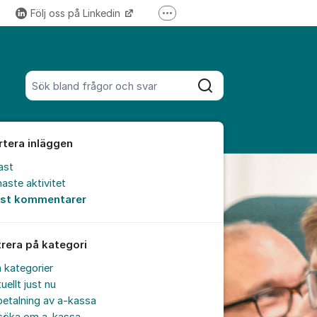
Följ oss på Linkedin
Fler supportlänkar
Följ oss på Instagram
Sök bland alla inlägg
Sök
rtera inläggen
ast
aste aktivitet
est kommentarer
trera på kategori
a kategorier
uellt just nu
etalning av a-kassa