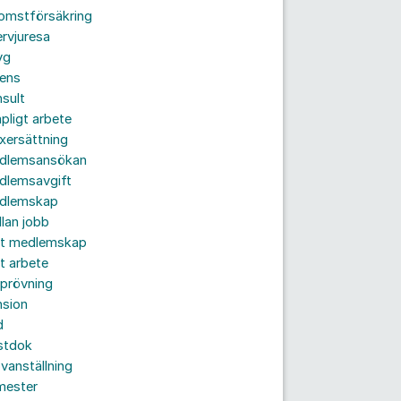
komstförsäkring
ervjuresa
yg
rens
sult
pligt arbete
xersättning
dlemsansökan
dlemsavgift
dlemskap
lan jobb
tt medlemskap
t arbete
prövning
nsion
d
stdok
vanställning
mester