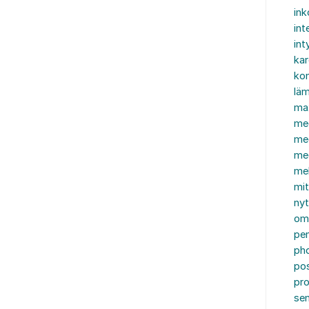
in
int
int
ka
kon
läm
ma
me
me
me
mel
mi
nyt
om
pe
ph
po
pro
se