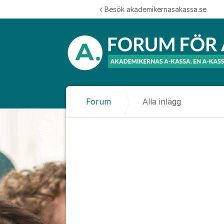
Hoppa till innehåll
Besök akademikernasakassa.se
Forum
Alla inlägg
Alla inlägg