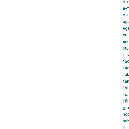
do
e-f
e-t
ege
ege
ers
ers
eu/
f-s
fa
fa
fak
fam
fåt
för
för
gru
ho
häl
ill