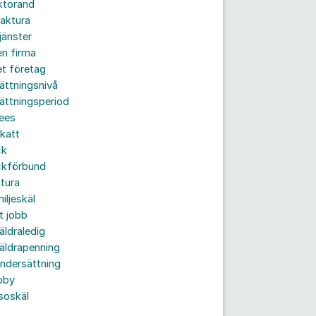
ktorand
aktura
jänster
n firma
t företag
ättningsnivå
ättningsperiod
ees
katt
ck
ckförbund
tura
iljeskäl
t jobb
äldraledig
äldrapenning
ndersättning
bby
soskäl