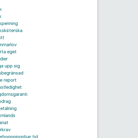
k
k
kpenning
ksköterska
tt
mmarlov
rta eget
dier
a upp sig
dsbegränsad
e report
nstledighet
gdomsgaranti
pdrag
etalning
omlands
ariat
rkrav
rhoppningsbar tid