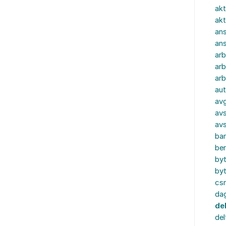
akt
akt
ans
an
ar
arb
arb
aut
av
avs
av
ba
ber
by
by
cs
dag
de
del