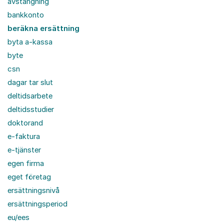
avstängning
bankkonto
beräkna ersättning
byta a-kassa
byte
csn
dagar tar slut
deltidsarbete
deltidsstudier
doktorand
e-faktura
e-tjänster
egen firma
eget företag
ersättningsnivå
ersättningsperiod
eu/ees