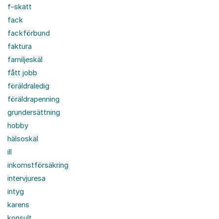
f-skatt
fack
fackförbund
faktura
familjeskäl
fått jobb
föräldraledig
föräldrapenning
grundersättning
hobby
hälsoskäl
ill
inkomstförsäkring
intervjuresa
intyg
karens
konsult