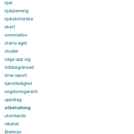
sjuk
sjukpenning
sjuksköterska
skatt
sommarlov
starta eget
studier
säga upp sig
tidsbegränsad
time report
tjänstledighet
ungdomsgaranti
uppdrag
utbetalning
utomlands
vikariat
återkrav