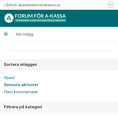
Hoppa till innehåll
Besök akademikernasakassa.se
Fler
08-412 33 00
Mitt medlemskap
Alla inlägg
Följ oss på Linkedin
Följ oss på Instagram
Alla inlägg
Sortera inläggen
Nyast
Senaste aktivitet
Flest kommentarer
Filtrera på kategori