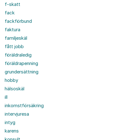
f-skatt
fack
fackförbund
faktura
familjeskäl
fått jobb
föräldraledig
föräldrapenning
grundersättning
hobby
hälsoskäl
ill
inkomstförsäkring
intervjuresa
intyg
karens
konsult