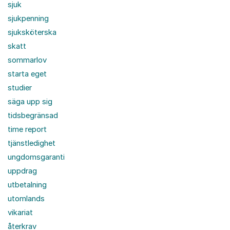
sjuk
sjukpenning
sjuksköterska
skatt
sommarlov
starta eget
studier
säga upp sig
tidsbegränsad
time report
tjänstledighet
ungdomsgaranti
uppdrag
utbetalning
utomlands
vikariat
återkrav