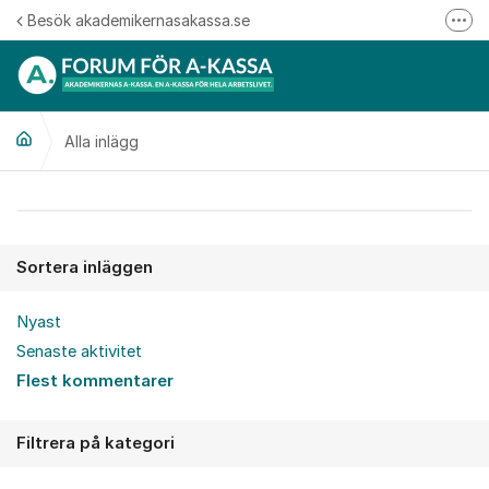
Hoppa till innehåll
Besök akademikernasakassa.se
Fler
08-412 33 00
Mitt medlemskap
Alla inlägg
Följ oss på Linkedin
Följ oss på Instagram
Alla inlägg
Sortera inläggen
Nyast
Senaste aktivitet
Flest kommentarer
Filtrera på kategori