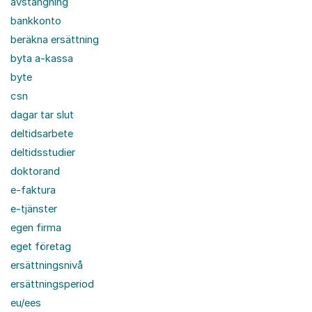
avstängning
bankkonto
beräkna ersättning
byta a-kassa
byte
csn
dagar tar slut
deltidsarbete
deltidsstudier
doktorand
e-faktura
e-tjänster
egen firma
eget företag
ersättningsnivå
ersättningsperiod
eu/ees