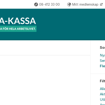
08-412 33 00
Mitt medlemskap
So
Ny
Sen
Fl
Fil
All
Akt
Utb