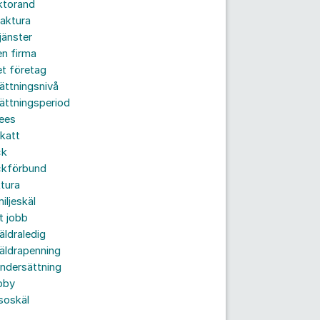
ktorand
aktura
jänster
n firma
t företag
ättningsnivå
ättningsperiod
ees
katt
ck
ckförbund
tura
iljeskäl
t jobb
äldraledig
äldrapenning
ndersättning
bby
soskäl