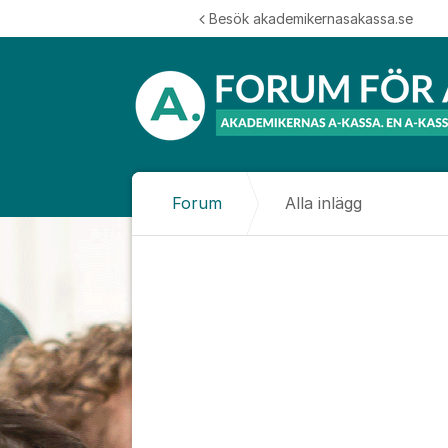
Hoppa till innehåll
Besök akademikernasakassa.se
Forum
Alla inlägg
Alla inlägg