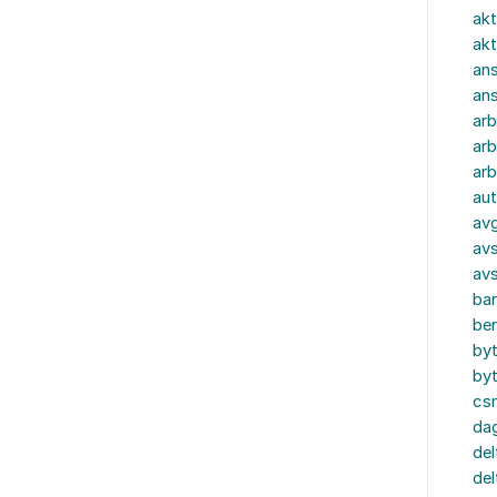
akt
akt
ans
an
ar
arb
arb
aut
av
avs
av
ba
ber
by
by
cs
dag
del
del