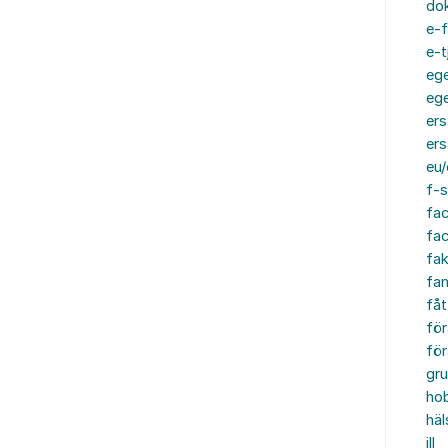
do
e-f
e-t
ege
ege
ers
ers
eu/
f-s
fa
fa
fak
fam
fåt
för
för
gru
ho
häl
ill