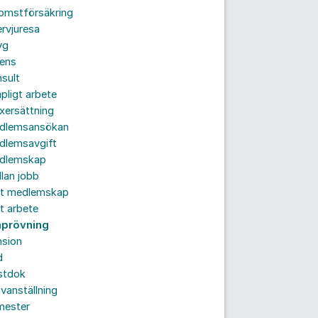
komstförsäkring
ervjuresa
yg
rens
sult
pligt arbete
xersättning
dlemsansökan
dlemsavgift
dlemskap
lan jobb
tt medlemskap
t arbete
prövning
nsion
d
stdok
vanställning
mester