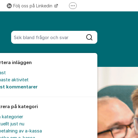
Följ oss på Linkedin
Fler supportlänkar
Följ oss på Instagram
Sök bland alla inlägg
Sök
rtera inläggen
ast
aste aktivitet
est kommentarer
trera på kategori
a kategorier
uellt just nu
etalning av a-kassa