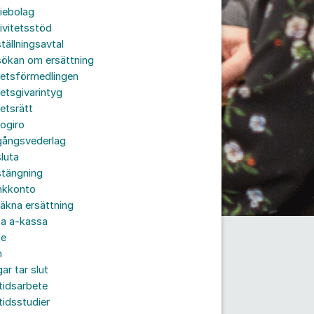
iebolag
ivitetsstöd
tällningsavtal
sökan om ersättning
betsförmedlingen
etsgivarintyg
etsrätt
ogiro
gångsvederlag
luta
stängning
nkkonto
äkna ersättning
ta a-kassa
te
n
ar tar slut
tidsarbete
tidsstudier