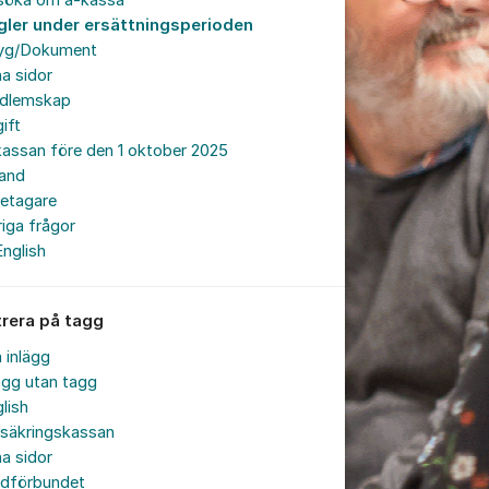
söka om a-kassa
gler under ersättningsperioden
tyg/Dokument
a sidor
dlemskap
ift
assan före den 1 oktober 2025
land
retagare
iga frågor
English
trera på tagg
a inlägg
ägg utan tagg
lish
rsäkringskassan
a sidor
rdförbundet