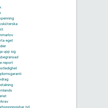
k
k
kpenning
ksköterska
tt
mmarlov
rta eget
dier
a upp sig
dsbegränsad
e report
nstledighet
gdomsgaranti
pdrag
etalning
omlands
ariat
rkrav
rhoppningsbar tid