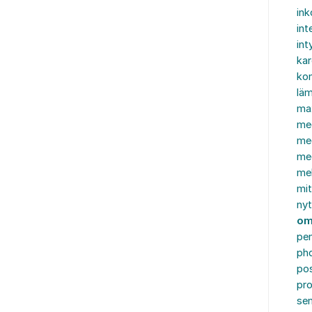
in
int
int
ka
kon
läm
ma
me
me
me
mel
mi
nyt
om
pe
ph
po
pro
se