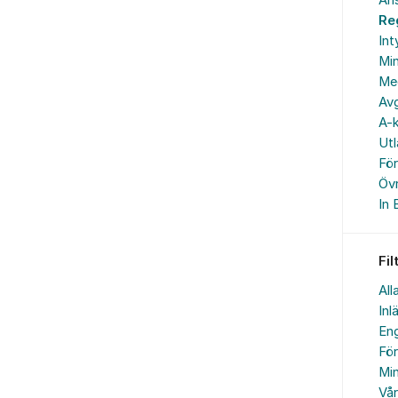
An
Re
In
Min
Me
Avg
A-k
Ut
Fö
Övr
In 
Fil
All
Inl
Eng
Fö
Min
Vå