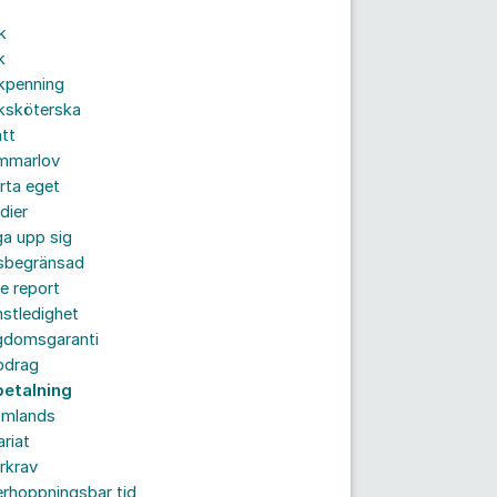
k
k
kpenning
ksköterska
tt
mmarlov
rta eget
dier
a upp sig
dsbegränsad
e report
nstledighet
gdomsgaranti
pdrag
betalning
omlands
ariat
rkrav
rhoppningsbar tid