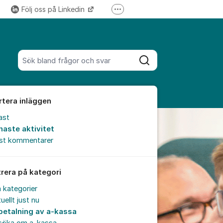
Följ oss på Linkedin
Fler supportlänkar
Följ oss på Instagram
Sök bland alla inlägg
Sök
rtera inläggen
ast
naste aktivitet
est kommentarer
trera på kategori
a kategorier
uellt just nu
betalning av a-kassa