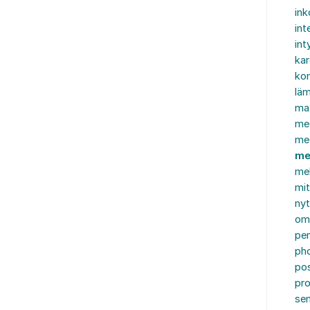
in
int
int
ka
kon
läm
ma
me
me
me
mel
mi
nyt
om
pe
ph
po
pro
se