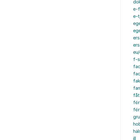
do
e-f
e-t
ege
ege
ers
ers
eu/
f-s
fa
fa
fak
fam
fåt
för
för
gru
ho
häl
ill