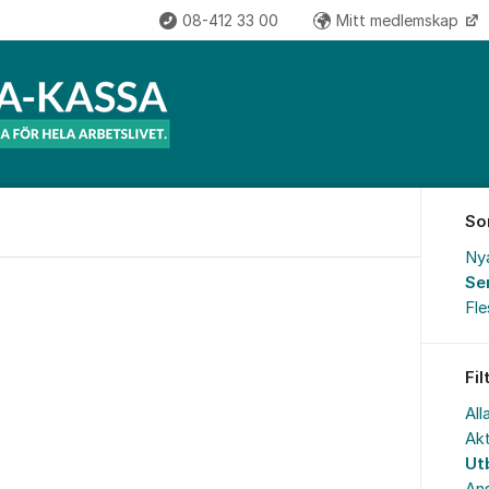
08-412 33 00
Mitt medlemskap
So
Ny
Se
Fl
Fil
All
Akt
Ut