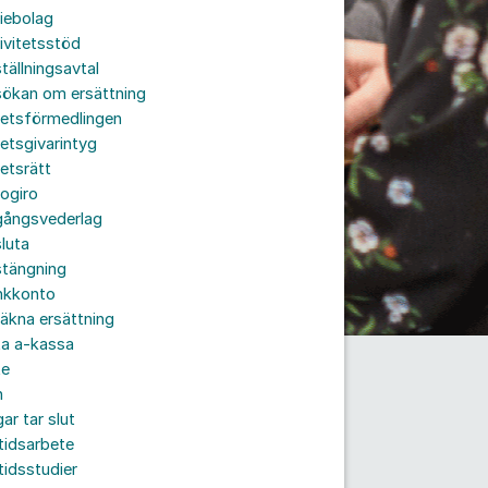
iebolag
ivitetsstöd
tällningsavtal
sökan om ersättning
betsförmedlingen
etsgivarintyg
etsrätt
ogiro
gångsvederlag
luta
stängning
nkkonto
äkna ersättning
ta a-kassa
te
n
ar tar slut
tidsarbete
tidsstudier