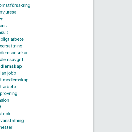
komstförsäkring
ervjuresa
yg
rens
sult
pligt arbete
xersättning
dlemsansökan
dlemsavgift
dlemskap
lan jobb
tt medlemskap
t arbete
prövning
nsion
d
stdok
vanställning
mester