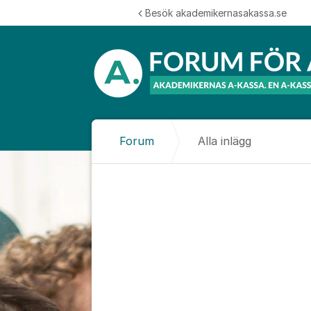
Hoppa till innehåll
Besök akademikernasakassa.se
Forum
Alla inlägg
Alla inlägg