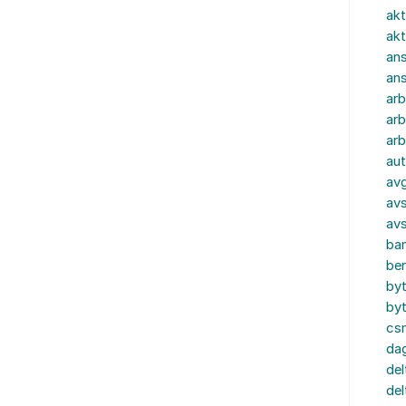
akt
akt
ans
an
ar
arb
arb
aut
av
avs
av
ba
ber
by
by
cs
dag
del
del