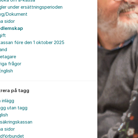
söka om a-kassa
ler under ersättningsperioden
tyg/Dokument
a sidor
dlemskap
ift
assan före den 1 oktober 2025
land
retagare
iga frågor
English
trera på tagg
a inlägg
ägg utan tagg
lish
rsäkringskassan
a sidor
rdförbundet