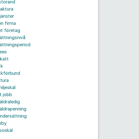
ktorand
aktura
jänster
n firma
t företag
ättningsnivå
ättningsperiod
ees
katt
ck
ckförbund
tura
iljeskäl
t jobb
äldraledig
äldrapenning
ndersättning
bby
soskäl