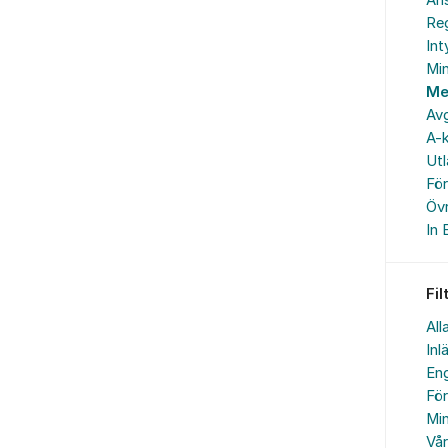
An
Reg
In
Min
Me
Avg
A-k
Ut
Fö
Övr
In 
Fil
All
Inl
Eng
Fö
Min
Vå