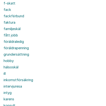
f-skatt
fack
fackförbund
faktura
familjeskäl
fått jobb
föräldraledig
föräldrapenning
grundersättning
hobby
hälsoskäl
ill
inkomstförsäkring
intervjuresa
intyg
karens
konsult