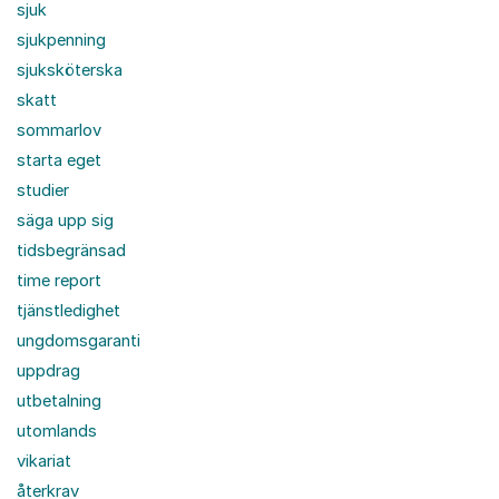
sjuk
sjukpenning
sjuksköterska
skatt
sommarlov
starta eget
studier
säga upp sig
tidsbegränsad
time report
tjänstledighet
ungdomsgaranti
uppdrag
utbetalning
utomlands
vikariat
återkrav