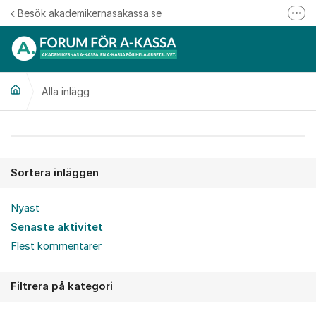
Hoppa till innehåll
Besök akademikernasakassa.se
Fler
08-412 33 00
Mitt medlemskap
Alla inlägg
Följ oss på Linkedin
Följ oss på Instagram
Alla inlägg
Sortera inläggen
Nyast
Senaste aktivitet
Flest kommentarer
Filtrera på kategori