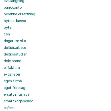
avstängning
bankkonto
beräkna ersättning
byta a-kassa
byte
csn
dagar tar slut
deltidsarbete
deltidsstudier
doktorand
e-faktura
e-tjänster
egen firma
eget företag
ersättningsnivå
ersättningsperiod
eu/ees