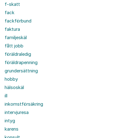
f-skatt
fack
fackförbund
faktura
familjeskäl
fått jobb
föräldraledig
föräldrapenning
grundersättning
hobby
hälsoskäl
ill
inkomstförsäkring
intervjuresa
intyg
karens
konsult