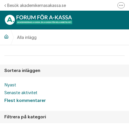
Hoppa till innehåll
Besök akademikernasakassa.se
Fler
08-412 33 00
Mitt medlemskap
Alla inlägg
Följ oss på Linkedin
Följ oss på Instagram
Alla inlägg
Sortera inläggen
Nyast
Senaste aktivitet
Flest kommentarer
Filtrera på kategori