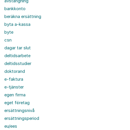
avstängning
bankkonto
beräkna ersättning
byta a-kassa
byte
csn
dagar tar slut
deltidsarbete
deltidsstudier
doktorand
e-faktura
e-tjänster
egen firma
eget företag
ersättningsnivå
ersättningsperiod
eu/ees