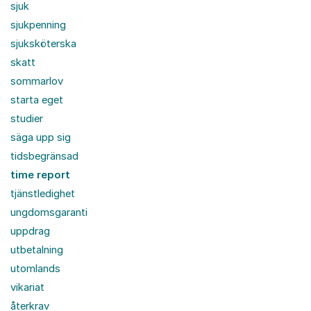
sjuk
sjukpenning
sjuksköterska
skatt
sommarlov
starta eget
studier
säga upp sig
tidsbegränsad
time report
tjänstledighet
ungdomsgaranti
uppdrag
utbetalning
utomlands
vikariat
återkrav